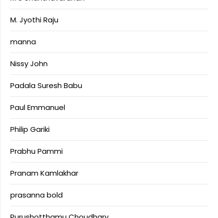
M. Jyothi Raju
manna
Nissy John
Padala Suresh Babu
Paul Emmanuel
Philip Gariki
Prabhu Pammi
Pranam Kamlakhar
prasanna bold
Purushotthamu Choudhary