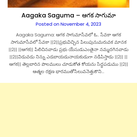
Aagaka Saguma – ఆగక సాగుమా
Posted on November 4, 2023
Aagaka Saguma: ఆగక సాగుమాసేవలో ఓ.. సేవకా ఆగక
సాగుమాసేవలో సేవకా ||2||ప్రభువిచ్చిన పిలుపునుమరువక మానక
||2|| ||ఆగక|| పిలిచినవాడు ప్రభు యేసుడుఎంతైనా నమ్మదగినవాడు
||2||విడువడు నిన్ను ఎడబాయడునాయకుడుగా నడిపిస్తాడు ||2|| ||
ఆగక|| తెల్లబారిన పొలములు చూడుకోత కోయను సిద్ధపడుము ||2||
ఆత్మల రక్షణ భారముతోసిలువనెత్తుకొని…