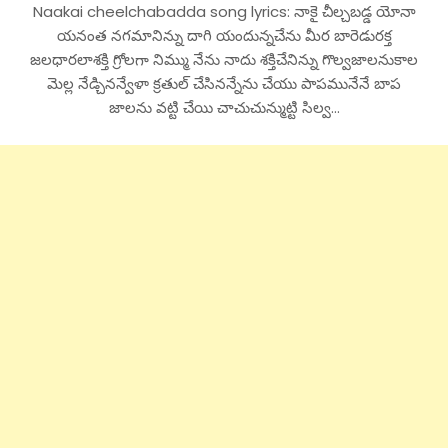
Naakai cheelchabadda song lyrics: నాకై చీల్చబడ్డ యోనా
యనంత నగమానిన్ను దాగి యందున్నచేను మీర బారెడురక్త
జలధారలాశక్తి గ్రోలగా నిమ్ము నేను నాదు శక్తిచేనిన్ను గొల్వజాలనుకాల
మెల్ల నేడ్చినన్వేళా క్రతుల్ చేసినన్నేను చేయు పాపమునేనే బాప
జాలను వట్టి చేయి చాచుచున్ముట్టి సిల్వ…