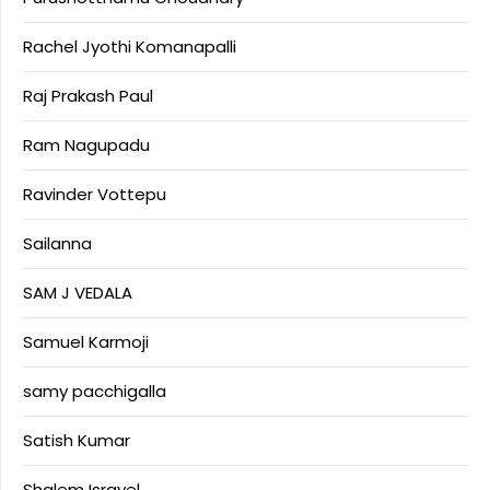
Rachel Jyothi Komanapalli
Raj Prakash Paul
Ram Nagupadu
Ravinder Vottepu
Sailanna
SAM J VEDALA
Samuel Karmoji
samy pacchigalla
Satish Kumar
Shalem Israyel