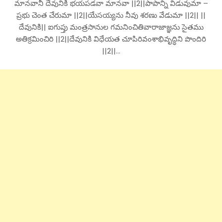
మానవానీ దేవునికి భయపడవా మానవా ||2||పాపాన్ని విడువుమా –
ప్రభు చెంత చేరుమా ||2||యేసయ్యను నీవు శరణు వేడుమా ||2|| ||
దేవునికి|| ఐగుప్తు మంత్రసానుల గమనించితివారాజాజ్ఞను సైతము
అతిక్రమించిరి ||2||దేవునికి విధేయత చూపిరివంశాభివృద్ధిని పొందిరి
||2||…