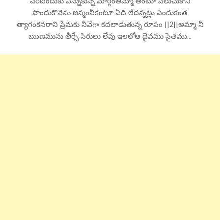
చేరేటందుకు ఎన్నుకున్న మార్గంఅమ్మా అంటూ పిలుచుకొని
పొందుకొనెను జన్మంనీకంటూ ఏది లేదన్నట్లు ఎందుకంత
త్యాగంకనరాని ప్రేమకు నీవేగా కదలాడుతున్న రూపం ||2||అమ్మా నీ
ఋణమును తీర్చే సిరులు లేవు ఇలలోఆ దైవము సైతము…