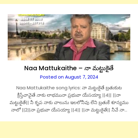
Naa Mattukaithe – నా మట్టుకైతే
Posted on August 7, 2024
Naa Mattukaithe song lyrics: నా మట్టుకైతే బ్రతుకుట
క్రీస్తేచావైతే నాకు లాభమునా ప్రభువా యేసయ్యా ||4|| ||నా
మట్టుకైతే|| నీ కృప నాకు చాలును ఇలలోనీవు లేని బ్రతుకే శూన్యము
నాలో ||2||నా ప్రభువా యేసయ్యా ||4|| ||నా మట్టుకైతే|| నీవే నా…