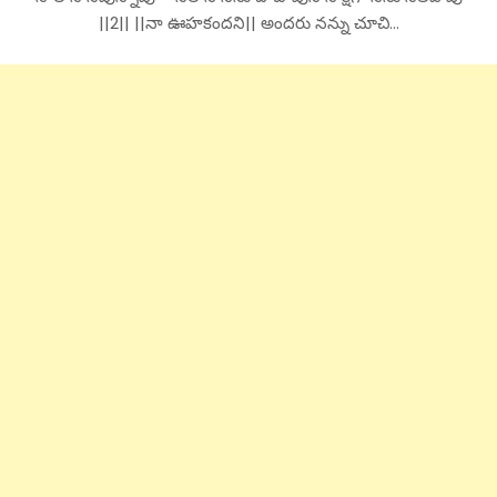
||2|| ||నా ఊహకందని|| అందరు నన్ను చూచి…