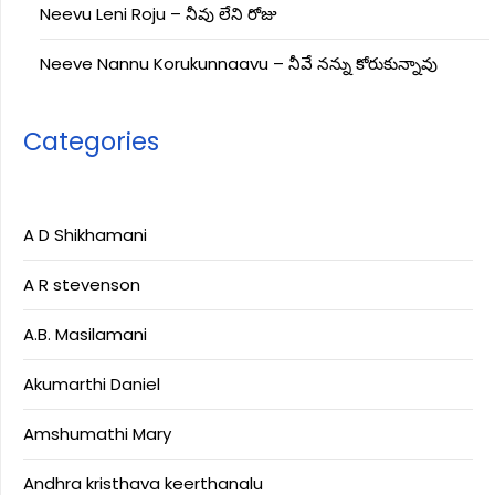
Neevu Leni Roju – నీవు లేని రోజు
Neeve Nannu Korukunnaavu – నీవే నన్ను కోరుకున్నావు
Categories
A D Shikhamani
A R stevenson
A.B. Masilamani
Akumarthi Daniel
Amshumathi Mary
Andhra kristhava keerthanalu