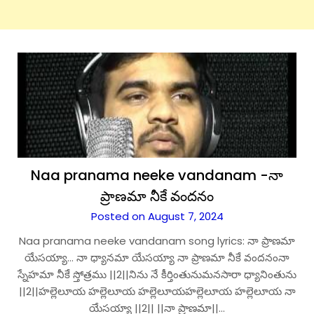
Naa pranama neeke vandanam -నా
ప్రాణమా నీకే వందనం
Posted on August 7, 2024
Naa pranama neeke vandanam song lyrics: నా ప్రాణమా
యేసయ్యా… నా ధ్యానమా యేసయ్యా నా ప్రాణమా నీకే వందనంనా
స్నేహమా నీకే స్తోత్రము ||2||నిను నే కీర్తింతునుమనసారా ధ్యానింతును
||2||హల్లెలూయ హల్లెలూయ హల్లెలూయహల్లెలూయ హల్లెలూయ నా
యేసయ్యా ||2|| ||నా ప్రాణమా||…