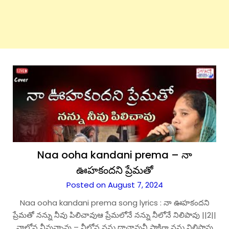
Naa ooha kandani prema – నా
ఊహకందని ప్రేమతో
Posted on August 7, 2024
Naa ooha kandani prema song lyrics : నా ఊహకందని
ప్రేమతో నన్ను నీవు పిలిచావుఆ ప్రేమలోనే నన్ను నీలోనే నిలిపావు ||2||
నాలోన నీవున్నావు – నీలోన నను దాచావునీ సాక్షిగా నను నిలిపావు