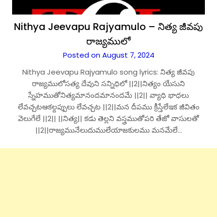
Nithya Jeevapu Rajyamulo – నిత్య జీవపు
రాజ్యములో
Posted on August 7, 2024
Nithya Jeevapu Rajyamulo song lyrics: నిత్య జీవపు
రాజ్యములోసత్య దేవుని సన్నిధిలో ||2||నిత్యం యేసుని
స్నేహముతోనిత్యమానందమానందమే ||2|| వ్యాధి భాధలు
లేవచ్చటఆకల్దప్పులు లేవచ్చట ||2||మన దీపము క్రీస్తేలేఇక జీవితం
వెలుగేలే ||2|| ||నిత్య|| కడు తెల్లని వస్త్రముతోపరి తేజో వాసులతో
||2||రాజ్యమునేలుదుములేయాజకులము మనమేలే…