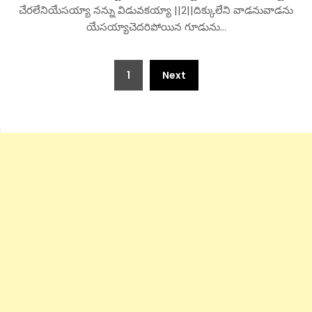
చేరలేనియేసయ్యా నన్ను విడువకయ్యా ||2||దిక్కులేని వాడనువాడను
యేసయ్యాచెదరిపోయిన గూడును…
Posts
1
Next
pagination