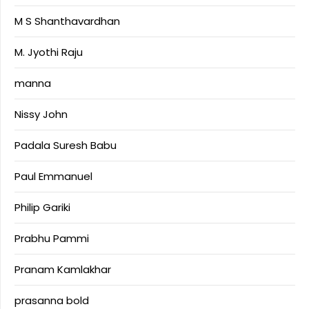
M S Shanthavardhan
M. Jyothi Raju
manna
Nissy John
Padala Suresh Babu
Paul Emmanuel
Philip Gariki
Prabhu Pammi
Pranam Kamlakhar
prasanna bold