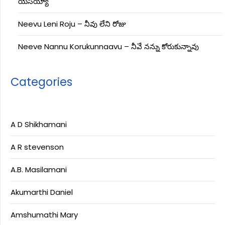
యేసయ్యా
Neevu Leni Roju – నీవు లేని రోజు
Neeve Nannu Korukunnaavu – నీవే నన్ను కోరుకున్నావు
Categories
A D Shikhamani
A R stevenson
A.B. Masilamani
Akumarthi Daniel
Amshumathi Mary