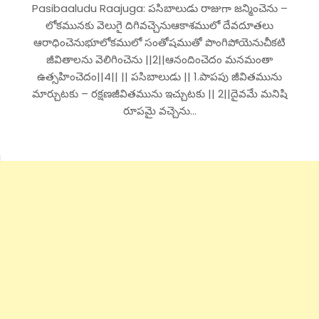
Pasibaaludu Raajuga: పసిబాలుడు రాజుగా జన్మించెను –
లోకమునకు వెలుగై దిగివచ్చెనుఆకాశములో దేవదూతలు
ఆరాధించెనుభూలోకములో సంతోషముతో పొంగిపోయెనుచీకటి
జీవితాలను వెలిగించెను ||2||ఆనందించెదం మనమంతా
ఉత్సహించెదం||4|| || పసిబాలుడు || 1.పాపపు జీవితమును
మార్చుటకు – రక్షణజీవితమును ఇచ్చుటకు || 2||దైవమే మనిషి
రూపమై వచ్చెను…