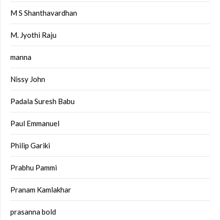
M S Shanthavardhan
M. Jyothi Raju
manna
Nissy John
Padala Suresh Babu
Paul Emmanuel
Philip Gariki
Prabhu Pammi
Pranam Kamlakhar
prasanna bold