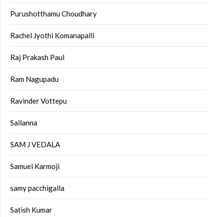
Purushotthamu Choudhary
Rachel Jyothi Komanapalli
Raj Prakash Paul
Ram Nagupadu
Ravinder Vottepu
Sailanna
SAM J VEDALA
Samuel Karmoji
samy pacchigalla
Satish Kumar