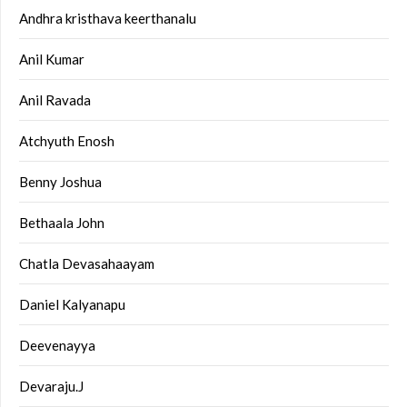
Andhra kristhava keerthanalu
Anil Kumar
Anil Ravada
Atchyuth Enosh
Benny Joshua
Bethaala John
Chatla Devasahaayam
Daniel Kalyanapu
Deevenayya
Devaraju.J