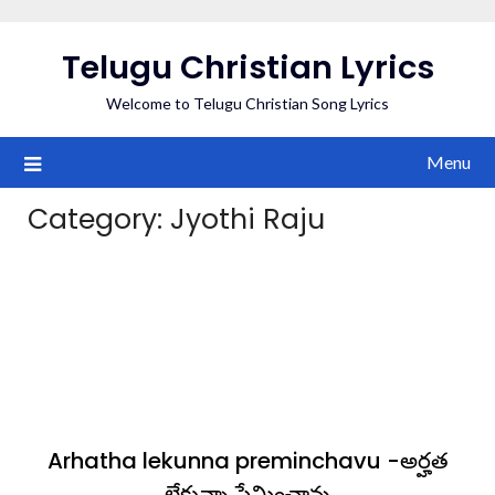
Skip
to
Telugu Christian Lyrics
content
Welcome to Telugu Christian Song Lyrics
Menu
Category:
Jyothi Raju
Arhatha lekunna preminchavu -అర్హత
లేకున్నా ప్రేమించావు