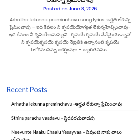
Posted on June 8, 2026
Arhatha lekunna preminchavu song lyrics: అర్హత లేకున్న
ప్రేమించావు – ఇది కేవలం నీ కృపయేయోగ్యత లేకున్నహెచ్చించావు-
ఇది కేవలం నీ కృపయేఅనుపల్లవి : కృపయే కృపయే నేనేమైయున్నానో
నీ కృపయేకృపయే కృపయే నేబ్రతికి ఉన్నానంటే కృపయే
1.లోకమునన్ను ఆకర్షింపగా – అల్లరితనము…
Recent Posts
Arhatha lekunna preminchavu -అర్హత లేకున్నా ప్రేమించావు
Sthira parachu vaadavu – స్థిరపరచువాడవు
Neevunte Naaku Chaalu Yesayyaa – నీవుంటే నాకు చాలు
యేసయ్యా