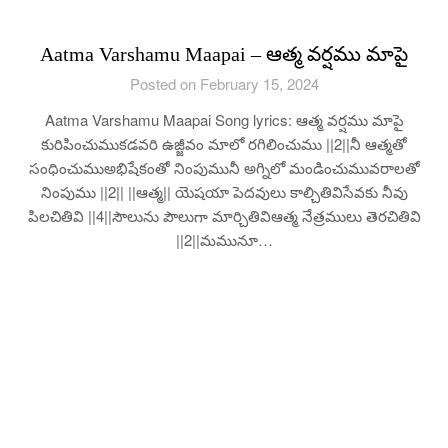
Aatma Varshamu Maapai – ఆత్మ వర్షము మాపై
Posted on February 15, 2024
Aatma Varshamu Maapai Song lyrics: ఆత్మ వర్షము మాపై
కురిపించుముకడవరి ఉజ్జీవం మాలో రగిలించుము ||2||నీ ఆత్మతో
సంధించుముఅభిషేకంతో నింపుమునీ అగ్నిలో మండించుమువరాలతో
నింపుము ||2|| ||ఆత్మ|| యెషయా పెదవులు కాల్చితివిసేవకు నీవు
పిలచితివి ||4||సౌలును పౌలుగా మార్చితివిఆత్మ నేత్రములు తెరచితివి
||2||మమునూ…