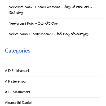
Neevunte Naaku Chaalu Yesayyaa – నీవుంటే నాకు చాలు
యేసయ్యా
Neevu Leni Roju – నీవు లేని రోజు
Neeve Nannu Korukunnaavu – నీవే నన్ను కోరుకున్నావు
Categories
A D Shikhamani
A R stevenson
A.B. Masilamani
Akumarthi Daniel