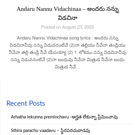
Andaru Nannu Vidachinaa – అందరు నన్ను
విడచినా
Posted on August 23, 2022
Andaru Nannu Vidachinaa song lyrics : అందరు నన్ను
విడచినానీవు నన్ను విడువనంటివే (2)నా తల్లియు నీవేనా తండ్రియు
నీవేనా తల్లి తండ్రి నీవే యేసయ్యా (2) 1. లోకము నన్ను విడచినానీవు
నన్ను విడువనంటివే (2)నా బంధువు నీవేనా మిత్రుడ నీవేనా బంధు
మిత్రుడ నీవే…
Recent Posts
Arhatha lekunna preminchavu -అర్హత లేకున్నా ప్రేమించావు
Sthira parachu vaadavu – స్థిరపరచువాడవు