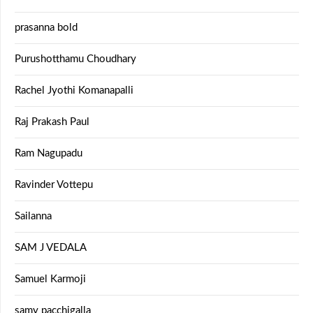
prasanna bold
Purushotthamu Choudhary
Rachel Jyothi Komanapalli
Raj Prakash Paul
Ram Nagupadu
Ravinder Vottepu
Sailanna
SAM J VEDALA
Samuel Karmoji
samy pacchigalla