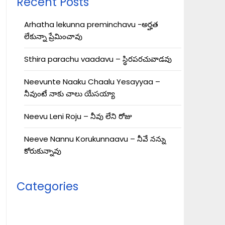
Recent Posts
Arhatha lekunna preminchavu -అర్హత
లేకున్నా ప్రేమించావు
Sthira parachu vaadavu – స్థిరపరచువాడవు
Neevunte Naaku Chaalu Yesayyaa –
నీవుంటే నాకు చాలు యేసయ్యా
Neevu Leni Roju – నీవు లేని రోజు
Neeve Nannu Korukunnaavu – నీవే నన్ను
కోరుకున్నావు
Categories