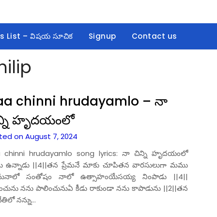
s List – విషయ సూచిక
Signup
Contact us
ilip
a chinni hrudayamlo – నా
న్ని హృదయంలో
ted on August 7, 2024
 chinni hrudayamlo song lyrics: నా చిన్ని హృదయంలో
ు ఉన్నాడు ||4||తన ప్రేమనే మాకు చూపితన వారసులుగా మము
ెనునాలో సంతోషం నాలో ఉత్సాహంయేసయ్య నింపాడు ||4||
ంచును నను పాలించునుఏ కీడు రాకుండా నను కాపాడును ||2||తన
తిలో నన్ను…