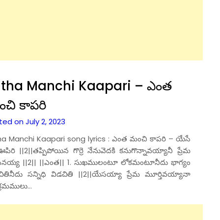
tha Manchi Kaapari – ఎంత
చి కాపరి
ed on July 2, 2023
ha Manchi Kaapari song lyrics : ఎంత మంచి కాపరి – యేసే
పిరి ||2||తప్పిపోయిన గొర్రె నేనువెదకి కనుగొన్నావయ్యానీ ప్రేమ
ినయ్య ||2|| ||ఎంత|| 1. సుఖములంటూ లోకమంటూనీదు భాగ్యం
తినీదు సన్నిధి విడచితి ||2||యేసయ్యా ప్రేమ మూర్తివయ్యానా
క్రమములు…