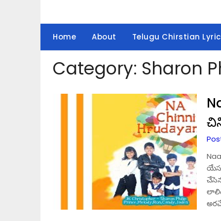
Home
About
Telugu Chirstian Lyric
Category:
Sharon Ph
Na
చి
Pos
Naa
యేస
చేస
లాలి
అరచే