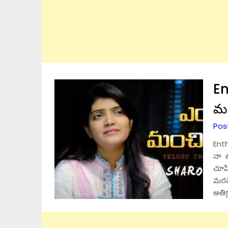
En
మం
Post
Ent
నా ఊ
చూప
మరచి
అతి