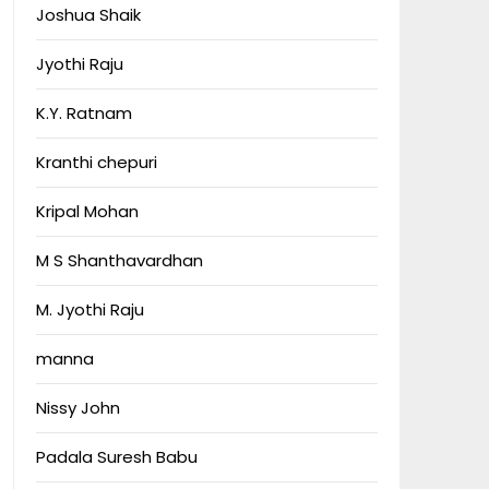
Joshua Shaik
Jyothi Raju
K.Y. Ratnam
Kranthi chepuri
Kripal Mohan
M S Shanthavardhan
M. Jyothi Raju
manna
Nissy John
Padala Suresh Babu