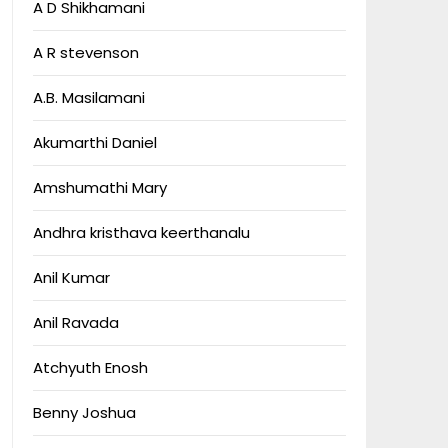
A D Shikhamani
A R stevenson
A.B. Masilamani
Akumarthi Daniel
Amshumathi Mary
Andhra kristhava keerthanalu
Anil Kumar
Anil Ravada
Atchyuth Enosh
Benny Joshua