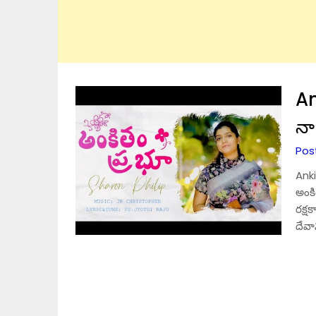
An
నా
Pos
Anki
అంక
రక్
దేవా