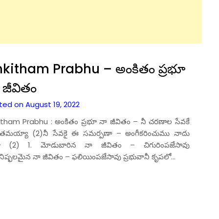
kitham Prabhu – అంకితం ప్రభూ
 జీవితం
ted on August 19, 2022
tham Prabhu : అంకితం ప్రభూ నా జీవితం – నీ చరణాల సేవకే
ితమయ్యా (2)నీ సేవకై ఈ సమర్పణా – అంగీకరించుము నాదు
షకా (2) 1. మోడుబారిన నా జీవితం – చిగురింపజేసావు
నిష్ఫలమైన నా జీవితం – ఫలియింపజేసావు ప్రభువానీ కృపలో…