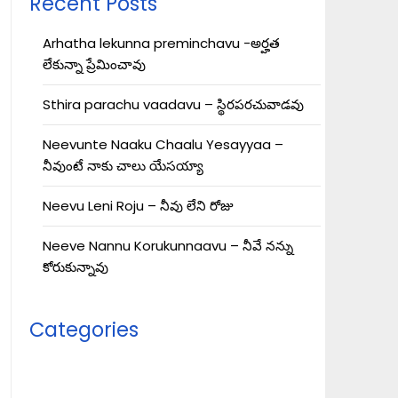
Recent Posts
Arhatha lekunna preminchavu -అర్హత
లేకున్నా ప్రేమించావు
Sthira parachu vaadavu – స్థిరపరచువాడవు
Neevunte Naaku Chaalu Yesayyaa –
నీవుంటే నాకు చాలు యేసయ్యా
Neevu Leni Roju – నీవు లేని రోజు
Neeve Nannu Korukunnaavu – నీవే నన్ను
కోరుకున్నావు
Categories