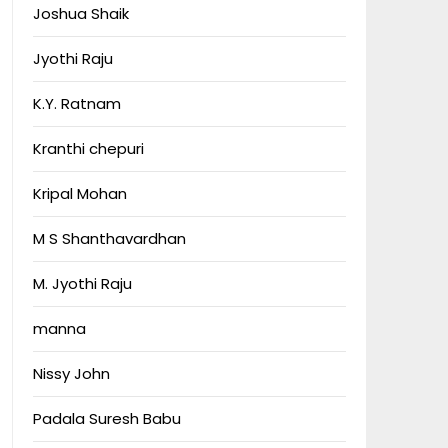
Joshua Shaik
Jyothi Raju
K.Y. Ratnam
Kranthi chepuri
Kripal Mohan
M S Shanthavardhan
M. Jyothi Raju
manna
Nissy John
Padala Suresh Babu