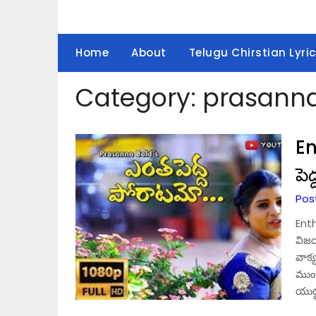
Home
About
Telugu Chirstian Lyric
Category:
prasanna
E
పె
Post
Ent
విజ
వాక్
ముంద
యుద్