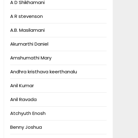
A D Shikhamani
A R stevenson
A.B. Masilamani
Akumarthi Daniel
Amshumathi Mary
Andhra kristhava keerthanalu
Anil Kumar
Anil Ravada
Atchyuth Enosh
Benny Joshua