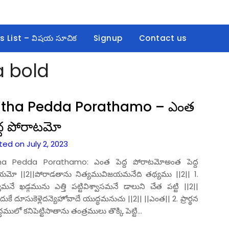
s List – విషయ సూచిక
Signup
Contact us
 bold
ntha Pedda Porathamo – ఎంత
ద్ద పోరాటమో
ed on July 2, 2023
ha Pedda Porathamo: ఎంత పెద్ద పోరాటమోఅంత పెద్ద
యమో ||2||పోరాడతాను నిత్యమువిజయమనేది తథ్యము ||2|| 1.
యమనే ఖడ్గమును ఎత్తి పట్టివిశ్వాసమనే డాలుని చేత పట్టి ||2||
ుకే దూసుకెళ్లెదన్యెహోవాదే యుద్ధమనుచు ||2|| ||ఎంత|| 2. ప్రార్థన
ధములో కనిపెట్టిసాతాను తంత్రములు తొక్కి పెట్టి…