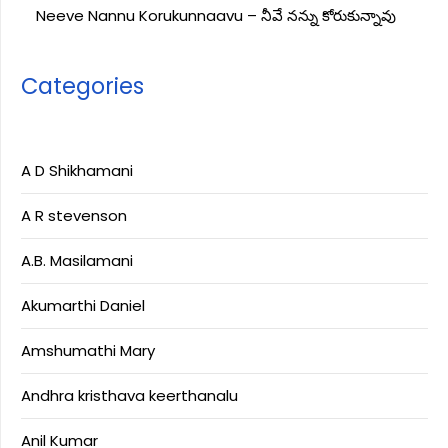
Neeve Nannu Korukunnaavu – నీవే నన్ను కోరుకున్నావు
Categories
A D Shikhamani
A R stevenson
A.B. Masilamani
Akumarthi Daniel
Amshumathi Mary
Andhra kristhava keerthanalu
Anil Kumar