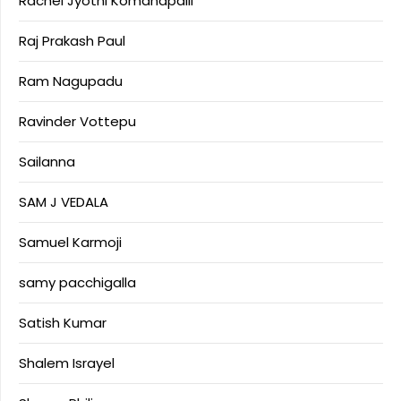
Rachel Jyothi Komanapalli
Raj Prakash Paul
Ram Nagupadu
Ravinder Vottepu
Sailanna
SAM J VEDALA
Samuel Karmoji
samy pacchigalla
Satish Kumar
Shalem Israyel