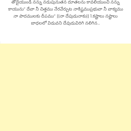
తోడైయుండి నన్ను నడుపునుతన దూతలను కావలియుంచి నన్ను
కాయును” దేవా నీ చిత్తము నేరవేర్చుట నాకిష్టముప్రభువా నీ వాక్యము
నా పాదములకు దీపము” ||నా దేపుడునాకు|| 1.కష్టాలు నష్టాలు
బాధలలో విడువని దేవుడువిరిగి నలిగిన…