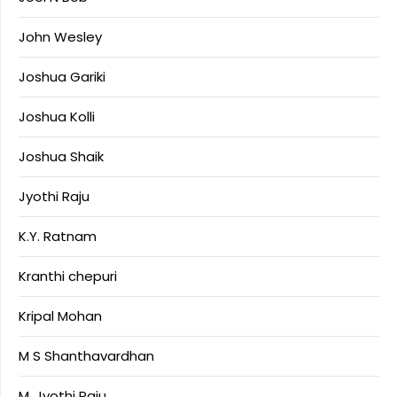
John Wesley
Joshua Gariki
Joshua Kolli
Joshua Shaik
Jyothi Raju
K.Y. Ratnam
Kranthi chepuri
Kripal Mohan
M S Shanthavardhan
M. Jyothi Raju