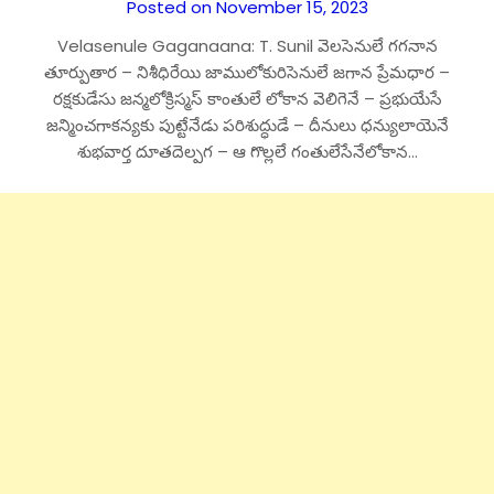
Posted on November 15, 2023
Velasenule Gaganaana: T. Sunil వెలసెనులే గగనాన
తూర్పుతార – నిశీధిరేయి జాములోకురిసెనులే జగాన ప్రేమధార –
రక్షకుడేసు జన్మలోక్రిస్మస్ కాంతులే లోకాన వెలిగెనే – ప్రభుయేసే
జన్మించగాకన్యకు పుట్టేనేడు పరిశుద్ధుడే – దీనులు ధన్యులాయెనే
శుభవార్త దూతదెల్పగ – ఆ గొల్లలే గంతులేసేనేలోకాన…