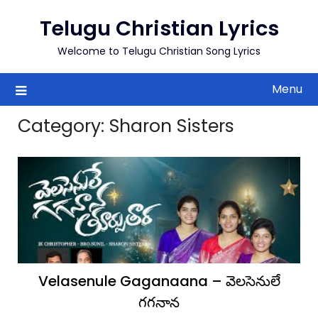
to
Telugu Christian Lyrics
content
Welcome to Telugu Christian Song Lyrics
Menu
Category:
Sharon Sisters
Velasenule Gaganaana – వెలసెనులే
గగనాన