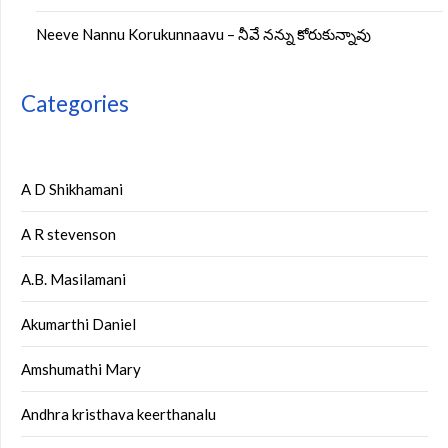
Neeve Nannu Korukunnaavu – నీవే నన్ను కోరుకున్నావు
Categories
A D Shikhamani
A R stevenson
A.B. Masilamani
Akumarthi Daniel
Amshumathi Mary
Andhra kristhava keerthanalu