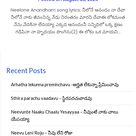
Neelone Anandham song lyrics: నీలోనే ఆనందం నా దేవా
నీలోనే నాకు జీవంనిన్న నేడు నిరంతరం మారని దేవాఈ లోకమంత
నేను వేదకినా లేదయ్యా ఎక్కడ ఆనందంనీ సన్నిధిలో ఒక్క క్షణం
గడిపినా నా హృదయం పొంగెను(2) ఈ లోకం ఒక మాయని…
Recent Posts
Arhatha lekunna preminchavu -అర్హత లేకున్నా ప్రేమించావు
Sthira parachu vaadavu – స్థిరపరచువాడవు
Neevunte Naaku Chaalu Yesayyaa – నీవుంటే నాకు చాలు
యేసయ్యా
Neevu Leni Roju – నీవు లేని రోజు