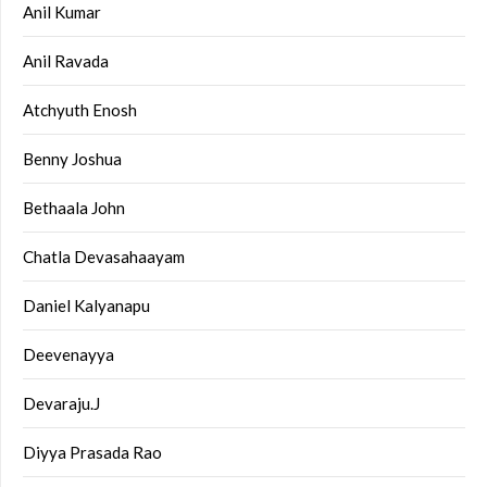
Anil Kumar
Anil Ravada
Atchyuth Enosh
Benny Joshua
Bethaala John
Chatla Devasahaayam
Daniel Kalyanapu
Deevenayya
Devaraju.J
Diyya Prasada Rao