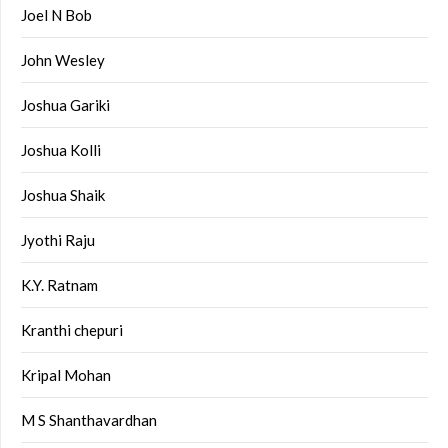
Joel N Bob
John Wesley
Joshua Gariki
Joshua Kolli
Joshua Shaik
Jyothi Raju
K.Y. Ratnam
Kranthi chepuri
Kripal Mohan
M S Shanthavardhan