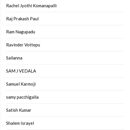
Rachel Jyothi Komanapalli
Raj Prakash Paul
Ram Nagupadu
Ravinder Vottepu
Sailanna
SAM J VEDALA
Samuel Karmoji
samy pacchigalla
Satish Kumar
Shalem Israyel