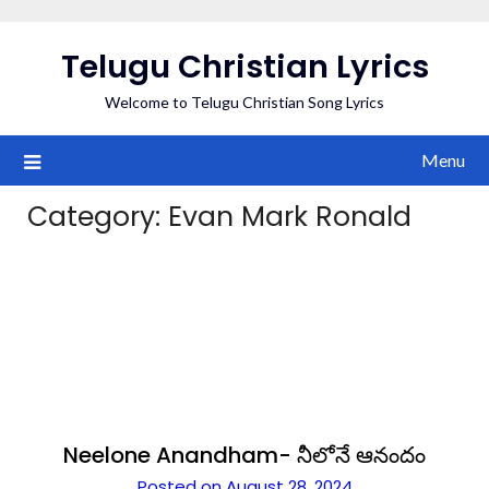
Skip
to
Telugu Christian Lyrics
content
Welcome to Telugu Christian Song Lyrics
Menu
Category:
Evan Mark Ronald
Neelone Anandham- నీలోనే ఆనందం
Posted on August 28, 2024