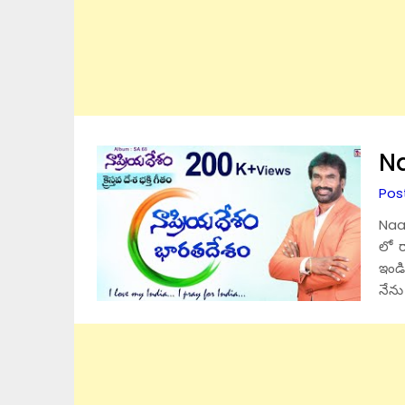
Na
Pos
Naa 
లో 
ఇండ
నేను