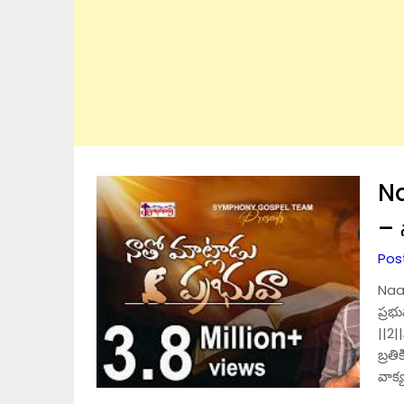
N
– 
Pos
Naa
ప్రభ
||2|
బ్రత
వాక్