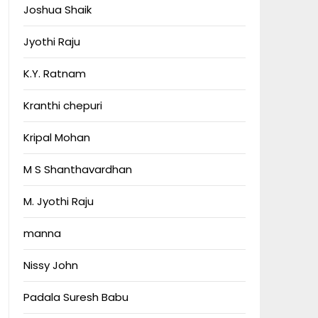
Joshua Shaik
Jyothi Raju
K.Y. Ratnam
Kranthi chepuri
Kripal Mohan
M S Shanthavardhan
M. Jyothi Raju
manna
Nissy John
Padala Suresh Babu