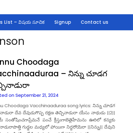
s List – విషయ సూచిక
Signup
Contact us
enson
innu Choodaga
cchinaaduraa – నిన్ను చూడగ
్చినాడురా
ted on September 21, 2024
nu Choodaga Vacchinaaduraa song lyrics: నిన్ను చూడగ
ినాడురా దేవ దేవుడుగొప్ప రక్షణ తెచ్చినాడురా యేసు నాథుడు ||2||
ే సంతోషించగాప్రేమనే పంచే క్రీస్తుగాబెత్లెహేమను ఊరిలో కన్యకు
టినాడురాపొత్తి గుడ్డల మధ్యలో హాయిగా నిద్దరోయెరా ||నిన్ను|| దేవుని