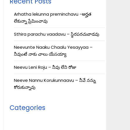
Recent Posts
Arhatha lekunna preminchavu -అర్హత
లేకున్నా ప్రేమించావు
Sthira parachu vaadavu – స్థిరపరచువాడవు
Neevunte Naaku Chaalu Yesayyaa –
నీవుంటే నాకు చాలు యేసయ్యా
Neevu Leni Roju – నీవు లేని రోజు
Neeve Nannu Korukunnaavu – నీవే నన్ను
కోరుకున్నావు
Categories