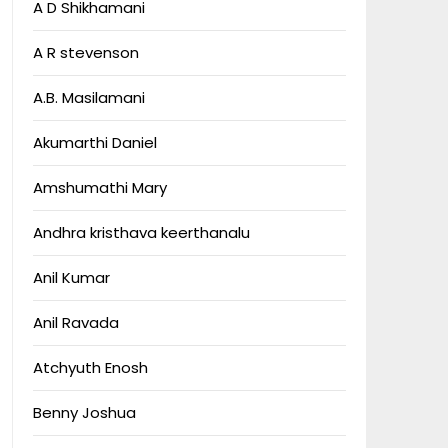
A D Shikhamani
A R stevenson
A.B. Masilamani
Akumarthi Daniel
Amshumathi Mary
Andhra kristhava keerthanalu
Anil Kumar
Anil Ravada
Atchyuth Enosh
Benny Joshua