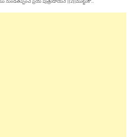
ు నుండితప్పించే ప్రియ పుత్రుడాయనే ||2||ముట్టుకో…