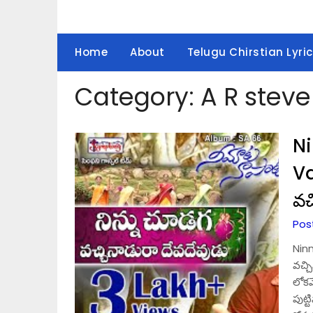
Home
About
Telugu Chirstian Lyric
Category:
A R stev
N
Va
వచ
Pos
Nin
వచ్చ
లోకమ
పుట్