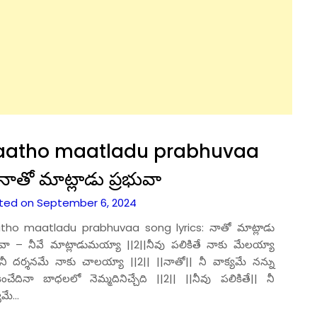
aatho maatladu prabhuvaa
నాతో మాట్లాడు ప్రభువా
ted on September 6, 2024
tho maatladu prabhuvaa song lyrics: నాతో మాట్లాడు
ువా – నీవే మాట్లాడుమయ్యా ||2||నీవు పలికితే నాకు మేలయ్యా
|నీ దర్శనమే నాకు చాలయ్యా ||2|| ||నాతో|| నీ వాక్యమే నన్ను
ికించేదినా బాధలలో నెమ్మదినిచ్చేది ||2|| ||నీవు పలికితే|| నీ
యమే…