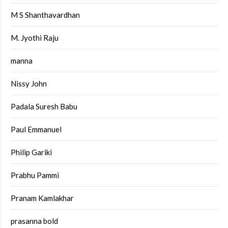
M S Shanthavardhan
M. Jyothi Raju
manna
Nissy John
Padala Suresh Babu
Paul Emmanuel
Philip Gariki
Prabhu Pammi
Pranam Kamlakhar
prasanna bold