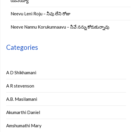
యేసయ్యా
Neevu Leni Roju – నీవు లేని రోజు
Neeve Nannu Korukunnaavu – నీవే నన్ను కోరుకున్నావు
Categories
A D Shikhamani
A R stevenson
A.B. Masilamani
Akumarthi Daniel
Amshumathi Mary