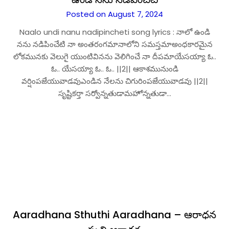
Posted on August 7, 2024
Naalo undi nanu nadipincheti song lyrics : నాలో ఉండి
నను నడిపించేటి నా అంతరంగమానాలోని సమస్తమాఅంధకారమైన
లోకమునకు వెలుగై యుంటివినను వెలిగించే నా దీపమాయేసయ్యా ఓ..
ఓ.. యేసయ్యా ఓ.. ఓ.. ||2|| ఆకాశమునుండి
వర్షింపజేయువాడవుఎండిన నేలను చిగురింపజేయువాడవు ||2||
సృష్టికర్తా సర్వోన్నతుడామహోన్నతుడా…
Aaradhana Sthuthi Aaradhana – ఆరాధన