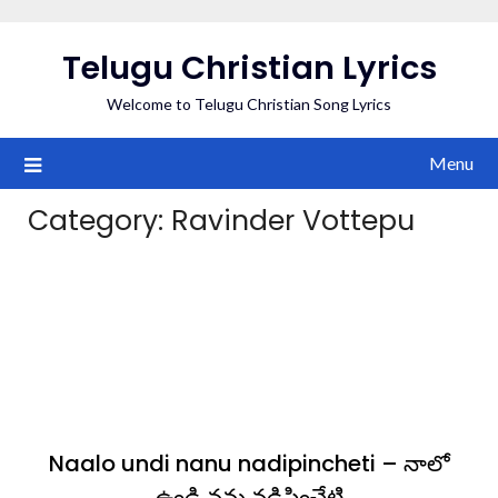
Skip
to
Telugu Christian Lyrics
content
Welcome to Telugu Christian Song Lyrics
Menu
Category:
Ravinder Vottepu
Naalo undi nanu nadipincheti – నాలో
ఉండి నను నడిపించేటి