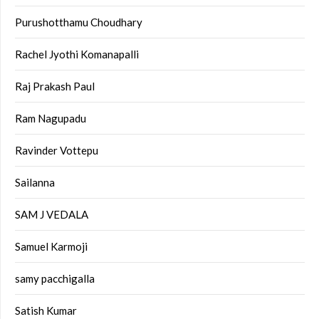
Purushotthamu Choudhary
Rachel Jyothi Komanapalli
Raj Prakash Paul
Ram Nagupadu
Ravinder Vottepu
Sailanna
SAM J VEDALA
Samuel Karmoji
samy pacchigalla
Satish Kumar