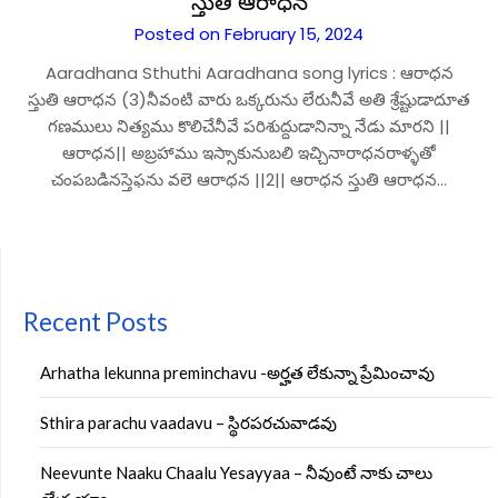
స్తుతి ఆరాధన
Posted on February 15, 2024
Aaradhana Sthuthi Aaradhana song lyrics : ఆరాధన
స్తుతి ఆరాధన (3)నీవంటి వారు ఒక్కరును లేరునీవే అతి శ్రేష్టుడాదూత
గణములు నిత్యము కొలిచేనీవే పరిశుద్దుడానిన్నా నేడు మారని ||
ఆరాధన|| అబ్రహాము ఇస్సాకునుబలి ఇచ్చినారాధనరాళ్ళతో
చంపబడినస్తెఫను వలె ఆరాధన ||2|| ఆరాధన స్తుతి ఆరాధన…
Recent Posts
Arhatha lekunna preminchavu -అర్హత లేకున్నా ప్రేమించావు
Sthira parachu vaadavu – స్థిరపరచువాడవు
Neevunte Naaku Chaalu Yesayyaa – నీవుంటే నాకు చాలు