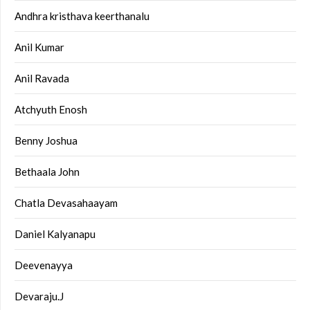
Andhra kristhava keerthanalu
Anil Kumar
Anil Ravada
Atchyuth Enosh
Benny Joshua
Bethaala John
Chatla Devasahaayam
Daniel Kalyanapu
Deevenayya
Devaraju.J