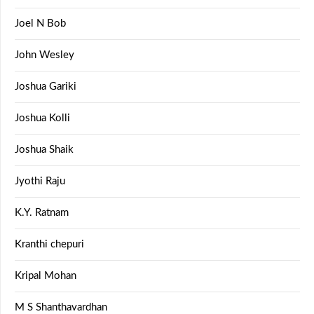
Joel N Bob
John Wesley
Joshua Gariki
Joshua Kolli
Joshua Shaik
Jyothi Raju
K.Y. Ratnam
Kranthi chepuri
Kripal Mohan
M S Shanthavardhan