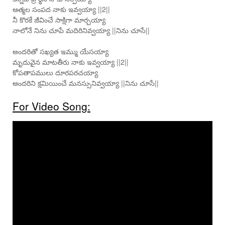
ఆత్మల సంపద నాకు ఇవ్వయ్యా ||2||
నీ కొరకే జీవించే సాక్షిగా మార్చయ్యా
నాలోనే నిను చూపే మదిరినివ్వయ్యా ||నిను చూసే||
అందరితో సఖ్యత ఇమ్ము యేసయ్యా
మృదువైన మాటతీరు నాకు ఇవ్వయ్యా ||2||
కోపతాపములు దూరపరచయ్యా
అందరిని క్షమియించే మనస్సునివ్వయ్యా ||నిను చూసే||
For Video Song: