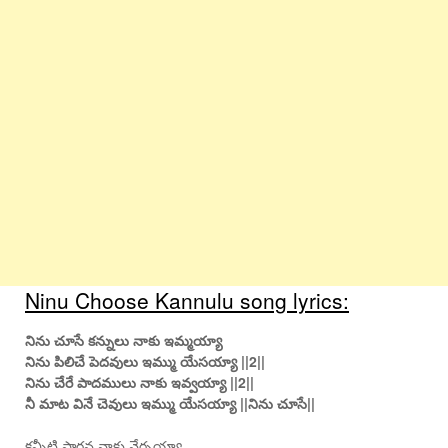
Ninu Choose Kannulu song lyrics:
నిను చూసే కన్నులు నాకు ఇమ్మయ్యా
నిను పిలిచే పెదవులు ఇమ్ము యేసయ్యా ||2||
నిను చేరే పాదములు నాకు ఇవ్వయ్యా ||2||
నీ మాట వినే చెవులు ఇమ్ము యేసయ్యా ||నిను చూసే||
కన్నీటి ప్రార్థన నాకు నేర్పయ్యా