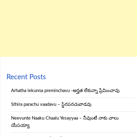
Recent Posts
Arhatha lekunna preminchavu -అర్హత లేకున్నా ప్రేమించావు
Sthira parachu vaadavu – స్థిరపరచువాడవు
Neevunte Naaku Chaalu Yesayyaa – నీవుంటే నాకు చాలు
యేసయ్యా