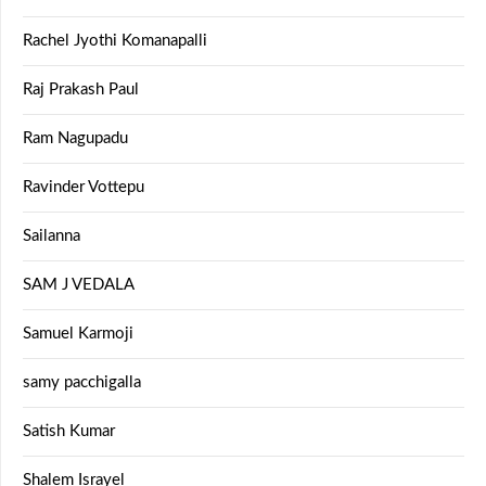
Rachel Jyothi Komanapalli
Raj Prakash Paul
Ram Nagupadu
Ravinder Vottepu
Sailanna
SAM J VEDALA
Samuel Karmoji
samy pacchigalla
Satish Kumar
Shalem Israyel