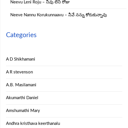
Neevu Leni Roju – నీవు లేని రోజు
Neeve Nannu Korukunnaavu – నీవే నన్ను కోరుకున్నావు
Categories
A D Shikhamani
A R stevenson
A.B. Masilamani
Akumarthi Daniel
Amshumathi Mary
Andhra kristhava keerthanalu