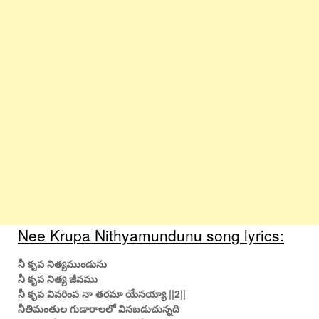
Nee Krupa Nithyamundunu song lyrics:
నీ కృప నిత్యముండును
నీ కృప నిత్య జీవము
నీ కృప వివరింప నా తరమా యేసయ్యా ||2||
నీతిమంతుల గుడారాలలో వినబడుచున్నది