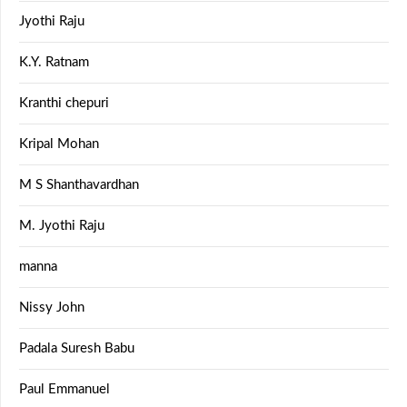
Jyothi Raju
K.Y. Ratnam
Kranthi chepuri
Kripal Mohan
M S Shanthavardhan
M. Jyothi Raju
manna
Nissy John
Padala Suresh Babu
Paul Emmanuel