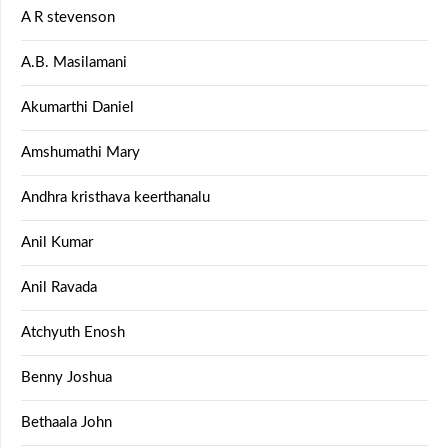
A R stevenson
A.B. Masilamani
Akumarthi Daniel
Amshumathi Mary
Andhra kristhava keerthanalu
Anil Kumar
Anil Ravada
Atchyuth Enosh
Benny Joshua
Bethaala John