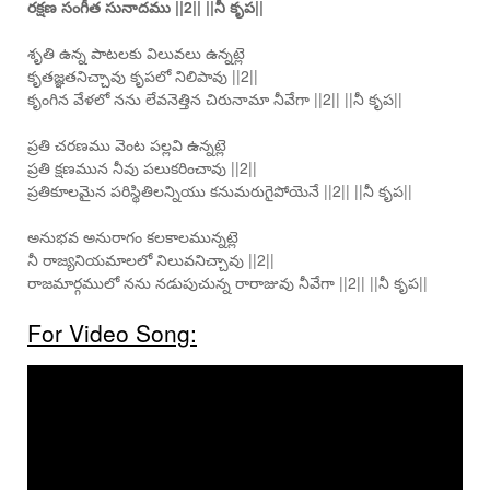
రక్షణ సంగీత సునాదము ||2|| ||నీ కృప||
శృతి ఉన్న పాటలకు విలువలు ఉన్నట్లె
కృతజ్ఞతనిచ్చావు కృపలో నిలిపావు ||2||
కృంగిన వేళలో నను లేవనెత్తిన చిరునామా నీవేగా ||2|| ||నీ కృప||
ప్రతి చరణము వెంట పల్లవి ఉన్నట్లె
ప్రతి క్షణమున నీవు పలుకరించావు ||2||
ప్రతికూలమైన పరిస్థితిలన్నియు కనుమరుగైపోయెనే ||2|| ||నీ కృప||
అనుభవ అనురాగం కలకాలమున్నట్లె
నీ రాజ్యనియమాలలో నిలువనిచ్చావు ||2||
రాజమార్గములో నను నడుపుచున్న రారాజువు నీవేగా ||2|| ||నీ కృప||
For Video Song: