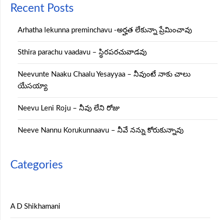
Recent Posts
Arhatha lekunna preminchavu -అర్హత లేకున్నా ప్రేమించావు
Sthira parachu vaadavu – స్థిరపరచువాడవు
Neevunte Naaku Chaalu Yesayyaa – నీవుంటే నాకు చాలు
యేసయ్యా
Neevu Leni Roju – నీవు లేని రోజు
Neeve Nannu Korukunnaavu – నీవే నన్ను కోరుకున్నావు
Categories
A D Shikhamani