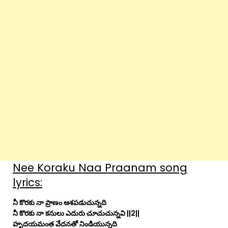
Nee Koraku Naa Praanam song
lyrics:
నీ కొరకు నా ప్రాణం ఆశపడుచున్నది
నీ కొరకు నా కనులు ఎదురు చూచుచున్నవి ||2||
హృదయమంత వేదనతో నిండియున్నది