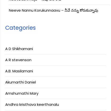
Neeve Nannu Korukunnaavu – నీవే నన్ను కోరుకున్నావు
Categories
A D Shikhamani
A R stevenson
A.B. Masilamani
Akumarthi Daniel
Amshumathi Mary
Andhra kristhava keerthanalu