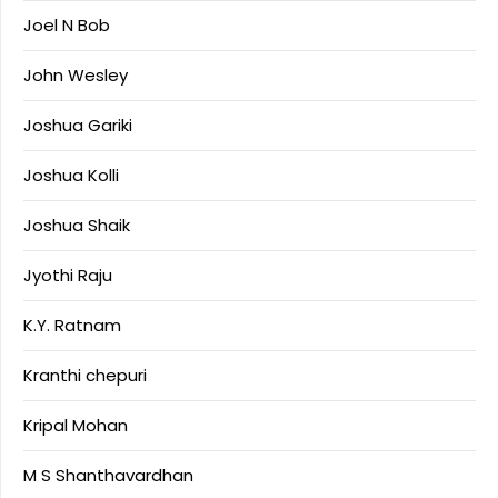
Joel N Bob
John Wesley
Joshua Gariki
Joshua Kolli
Joshua Shaik
Jyothi Raju
K.Y. Ratnam
Kranthi chepuri
Kripal Mohan
M S Shanthavardhan