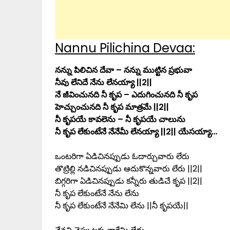
Nannu Pilichina Devaa:
నన్ను పిలిచిన దేవా – నన్ను ముట్టిన ప్రభువా
నీవు లేనిదే నేను లేనయ్యా ||2||
నే జీవించునది నీ కృప – ఎదుగించునది నీ కృప
హెచ్చుంచునది నీ కృప మాత్రమే ||2||
నీ కృపయే కావలెను – నీ కృపయే చాలును
నీ కృప లేకుంటేనే నేనేమీ లేనయ్యా ||2|| యేసయ్యా…
ఒంటరిగా ఏడిచినప్పుడు ఓదార్చువారు లేరు
తొట్రిల్లి నడిచినప్పుడు ఆదుకొన్నవారు లేరు ||2||
బిగ్గరిగా ఏడిచినప్పుడు కన్నీరు తుడిచే కృప ||2||
నీ కృప లేకుంటేనే నేను లేను
నీ కృప లేకుంటేనే నేనేమి లేను ||నీ కృపయే||