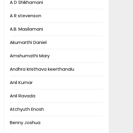
A D Shikhamani
A R stevenson
A.B. Masilamani
Akumarthi Daniel
Amshumathi Mary
Andhra kristhava keerthanalu
Anil Kumar
Anil Ravada
Atchyuth Enosh
Benny Joshua