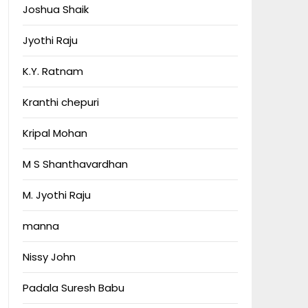
Joshua Shaik
Jyothi Raju
K.Y. Ratnam
Kranthi chepuri
Kripal Mohan
M S Shanthavardhan
M. Jyothi Raju
manna
Nissy John
Padala Suresh Babu