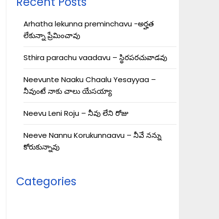
Recent Posts
Arhatha lekunna preminchavu -అర్హత
లేకున్నా ప్రేమించావు
Sthira parachu vaadavu – స్థిరపరచువాడవు
Neevunte Naaku Chaalu Yesayyaa –
నీవుంటే నాకు చాలు యేసయ్యా
Neevu Leni Roju – నీవు లేని రోజు
Neeve Nannu Korukunnaavu – నీవే నన్ను
కోరుకున్నావు
Categories