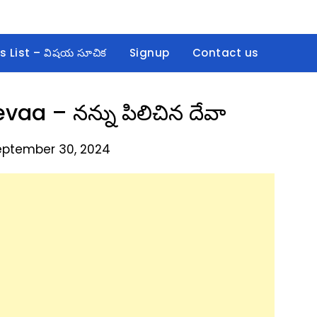
s List – విషయ సూచిక
Signup
Contact us
aa – నన్ను పిలిచిన దేవా
eptember 30, 2024