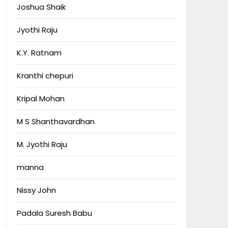
Joshua Shaik
Jyothi Raju
K.Y. Ratnam
Kranthi chepuri
Kripal Mohan
M S Shanthavardhan
M. Jyothi Raju
manna
Nissy John
Padala Suresh Babu