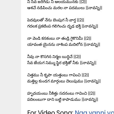
నీ సేవ జరిగెడు నీ ఆలయమునకు ||2||
ఆశచే నడిపించు మరల నా పదములు ||నావన్ని||
పెదవులతో నేను బెంపుగ నీ వార్త ||2||
గదలక ప్రకటింప గలిగించు దృఢ భక్తి ||నావన్ని||
నా వెండి కనకంబు నా తండ్రి గైకొనిమీ ||2||
యావంత యైనను నాశింప మదిలోన ||నావన్ని||
నీవు నా కొసగిన నిర్మల బుద్దిచే ||2||
సేవ జేయగ నిమ్ము స్థిర భక్తితో నీకు ||నావన్ని||
చిత్తము నీ కృపా యత్తంబు గావించి ||2||
మత్తిల్ల కుండగ మార్గంబు దెలుపుము ||నావన్ని||
హృదయంబు నీకిత్తు సదనంబు గావించి ||2||
పదిలంబుగా దాని బట్టి కాపాడుము ||నావన్ని||
For Video Song:
Naa vanni y