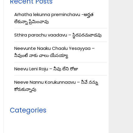
Recent Posts
Arhatha lekunna preminchavu -అర్హత
లేకున్నా ప్రేమించావు
Sthira parachu vaadavu – స్థిరపరచువాడవు
Neevunte Naaku Chaalu Yesayyaa –
నీవుంటే నాకు చాలు యేసయ్యా
Neevu Leni Roju – నీవు లేని రోజు
Neeve Nannu Korukunnaavu – నీవే నన్ను
కోరుకున్నావు
Categories