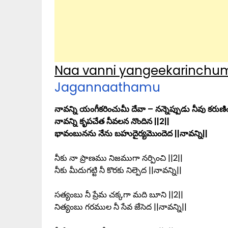
Naa vanni yangeekarinchumi
Jagannaathamu
నావన్ని యంగీకరించుమీ దేవా – నన్నెప్పుడు నీవు కరుణ
నావన్ని కృపచేత నీవలన నొందిన ||2||
భావంబునను నేను బహుదైర్యమొందెద ||నావన్ని||
నీకు నా ప్రాణము నిజముగా నర్పించి ||2||
నీకు మీదుగట్టి నీ కొరకు నిల్పెద ||నావన్ని||
సత్యంబు నీ ప్రేమ చక్కగా మది బూని ||2||
నిత్యంబు గరముల నీ సేవ జేసెద ||నావన్ని||