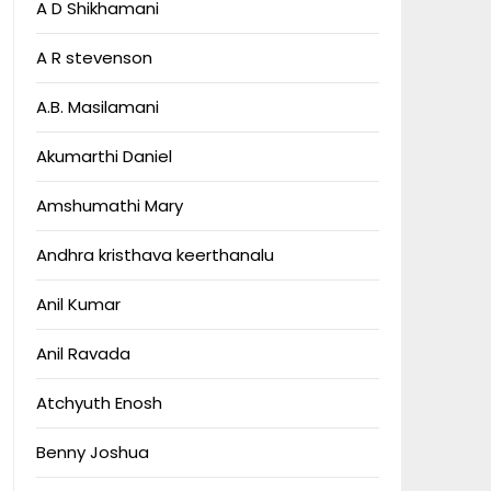
A D Shikhamani
A R stevenson
A.B. Masilamani
Akumarthi Daniel
Amshumathi Mary
Andhra kristhava keerthanalu
Anil Kumar
Anil Ravada
Atchyuth Enosh
Benny Joshua