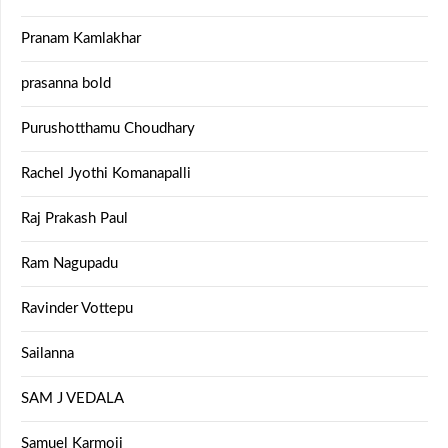
Pranam Kamlakhar
prasanna bold
Purushotthamu Choudhary
Rachel Jyothi Komanapalli
Raj Prakash Paul
Ram Nagupadu
Ravinder Vottepu
Sailanna
SAM J VEDALA
Samuel Karmoji