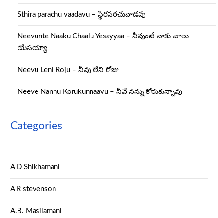
Sthira parachu vaadavu – స్థిరపరచువాడవు
Neevunte Naaku Chaalu Yesayyaa – నీవుంటే నాకు చాలు
యేసయ్యా
Neevu Leni Roju – నీవు లేని రోజు
Neeve Nannu Korukunnaavu – నీవే నన్ను కోరుకున్నావు
Categories
A D Shikhamani
A R stevenson
A.B. Masilamani