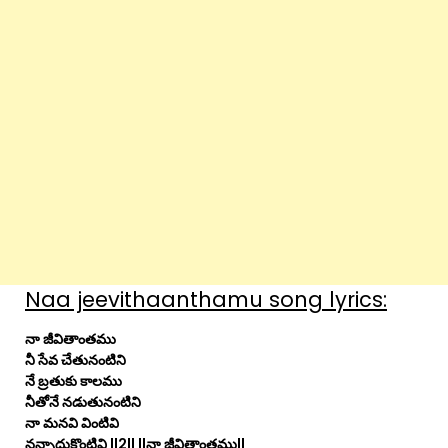
Naa jeevithaanthamu song lyrics:
నా జీవితాంతము
నీ సేవ చేతునంటిని
నే బ్రతుకు కాలము
నీతోనే నడుతునంటిని
నా మనవి వింటివి
నన్నాదుకొంటివి ||2|| ||నా జీవితాంతము||