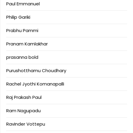
Paul Emmanuel
Philip Gariki
Prabhu Pammi
Pranam Kamlakhar
prasanna bold
Purushotthamu Choudhary
Rachel Jyothi Komanapalli
Raj Prakash Paul
Ram Nagupadu
Ravinder Vottepu