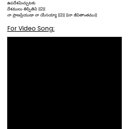
ఉపదేశమిచ్చుటకు
దేశములు తిప్పితివి ||2||
నా ప్రాణప్రియుడా నా యేసయ్యా ||2|| ||నా జీవితాంతము||
For Video Song: