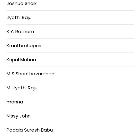
Joshua Shaik
Jyothi Raju
K.Y. Ratnam
Kranthi chepuri
Kripal Mohan
M S Shanthavardhan
M. Jyothi Raju
manna
Nissy John
Padala Suresh Babu