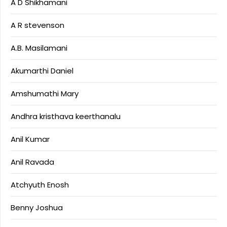
A D Shikhamani
A R stevenson
A.B. Masilamani
Akumarthi Daniel
Amshumathi Mary
Andhra kristhava keerthanalu
Anil Kumar
Anil Ravada
Atchyuth Enosh
Benny Joshua