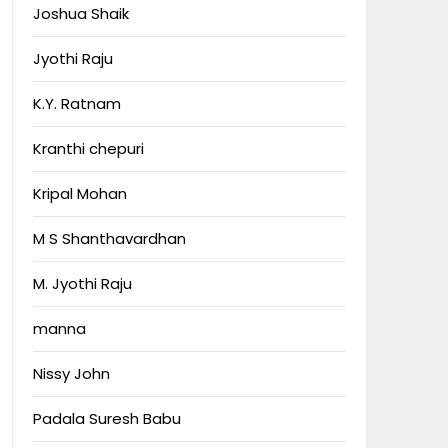
Joshua Shaik
Jyothi Raju
K.Y. Ratnam
Kranthi chepuri
Kripal Mohan
M S Shanthavardhan
M. Jyothi Raju
manna
Nissy John
Padala Suresh Babu