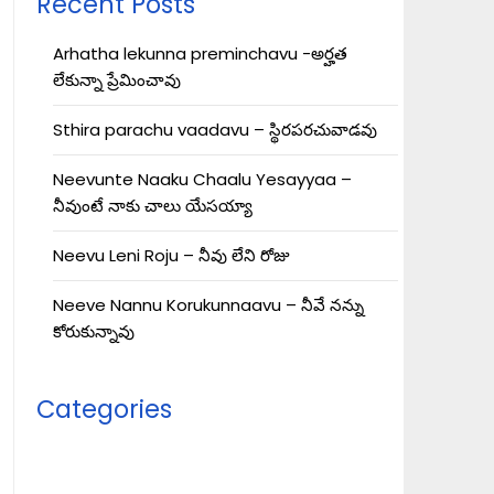
Recent Posts
Arhatha lekunna preminchavu -అర్హత
లేకున్నా ప్రేమించావు
Sthira parachu vaadavu – స్థిరపరచువాడవు
Neevunte Naaku Chaalu Yesayyaa –
నీవుంటే నాకు చాలు యేసయ్యా
Neevu Leni Roju – నీవు లేని రోజు
Neeve Nannu Korukunnaavu – నీవే నన్ను
కోరుకున్నావు
Categories