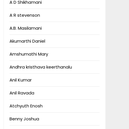
A D Shikhamani
A R stevenson
A.B. Masilamani
Akumarthi Daniel
Amshumathi Mary
Andhra kristhava keerthanalu
Anil Kumar
Anil Ravada
Atchyuth Enosh
Benny Joshua