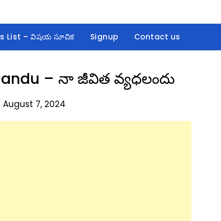
s List – విషయ సూచిక
Signup
Contact us
andu – నా జీవిత వ్యధలందు
 August 7, 2024