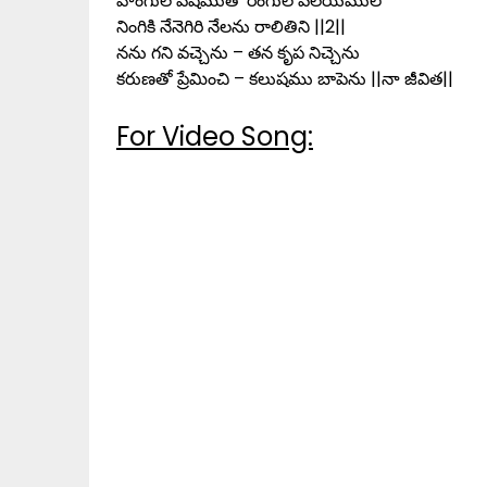
హంగుల వేషముతో రంగుల వలయములో
నింగికి నేనెగిరి నేలను రాలితిని ||2||
నను గని వచ్చెను – తన కృప నిచ్చెను
కరుణతో ప్రేమించి – కలుషము బాపెను ||నా జీవిత||
For Video Song: