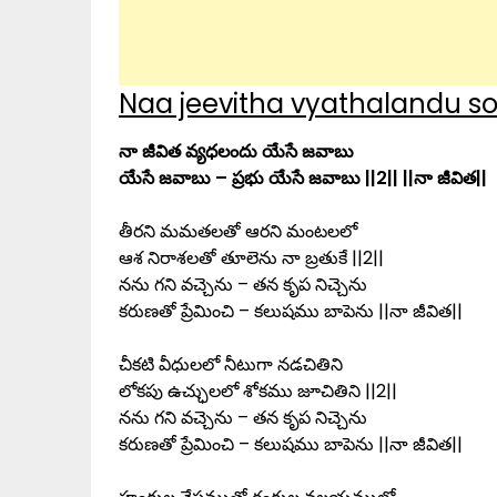
Naa jeevitha vyathalandu son
నా జీవిత వ్యధలందు యేసే జవాబు
యేసే జవాబు – ప్రభు యేసే జవాబు ||2|| ||నా జీవిత||
తీరని మమతలతో ఆరని మంటలలో
ఆశ నిరాశలతో తూలెను నా బ్రతుకే ||2||
నను గని వచ్చెను – తన కృప నిచ్చెను
కరుణతో ప్రేమించి – కలుషము బాపెను ||నా జీవిత||
చీకటి వీధులలో నీటుగా నడచితిని
లోకపు ఉచ్ఛులలో శోకము జూచితిని ||2||
నను గని వచ్చెను – తన కృప నిచ్చెను
కరుణతో ప్రేమించి – కలుషము బాపెను ||నా జీవిత||