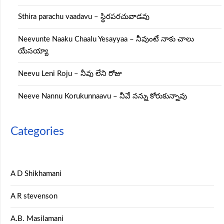
Sthira parachu vaadavu – స్థిరపరచువాడవు
Neevunte Naaku Chaalu Yesayyaa – నీవుంటే నాకు చాలు
యేసయ్యా
Neevu Leni Roju – నీవు లేని రోజు
Neeve Nannu Korukunnaavu – నీవే నన్ను కోరుకున్నావు
Categories
A D Shikhamani
A R stevenson
A.B. Masilamani