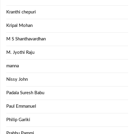
Kranthi chepuri
Kripal Mohan
M S Shanthavardhan
M. Jyothi Raju
manna
Nissy John
Padala Suresh Babu
Paul Emmanuel
Philip Gariki
Prabhu Pammi