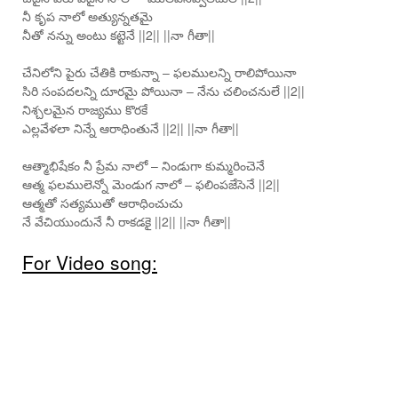
నీ కృప నాలో అత్యున్నతమై
నీతో నన్ను అంటు కట్టెనే ||2|| ||నా గీతా||
చేనిలోని పైరు చేతికి రాకున్నా – ఫలములన్ని రాలిపోయినా
సిరి సంపదలన్ని దూరమై పోయినా – నేను చలించనులే ||2||
నిశ్చలమైన రాజ్యము కొరకే
ఎల్లవేళలా నిన్నే ఆరాధింతునే ||2|| ||నా గీతా||
ఆత్మాభిషేకం నీ ప్రేమ నాలో – నిండుగా కుమ్మరించెనే
ఆత్మ ఫలములెన్నో మెండుగ నాలో – ఫలింపజేసెనే ||2||
ఆత్మతో సత్యముతో ఆరాధించుచు
నే వేచియుందునే నీ రాకడకై ||2|| ||నా గీతా||
For Video song: