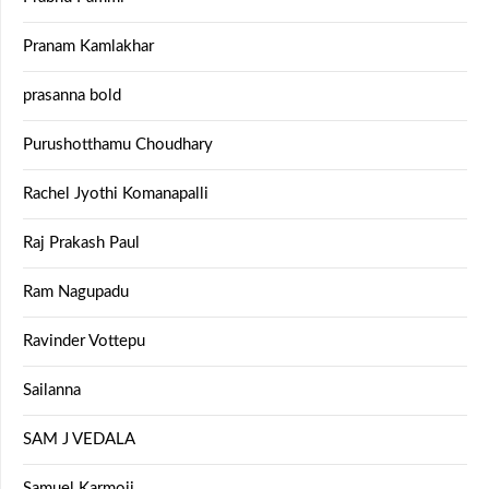
Pranam Kamlakhar
prasanna bold
Purushotthamu Choudhary
Rachel Jyothi Komanapalli
Raj Prakash Paul
Ram Nagupadu
Ravinder Vottepu
Sailanna
SAM J VEDALA
Samuel Karmoji