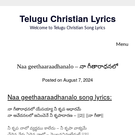
Skip
to
Telugu Christian Lyrics
content
Welcome to Telugu Christian Song Lyrics
Menu
Naa geethaaraadhanalo – నా గీతారాధనలో
Posted on August 7, 2024
Naa geethaaraadhanalo song lyrics:
నా గీతారాధనలో యేసయ్యా నీ కృప ఆధారమే
నా ఆవేదనలలో జనించెనే నీ కృపాదారణ – ||2|| ||నా గీతా||
నీ కృప నాలో వ్యర్ధము కాలేదు – నీ కృపా వాక్యమే
చేదైన వేరు ఏదైన నాలో – మొలవనివ్వలేదులే ||2||