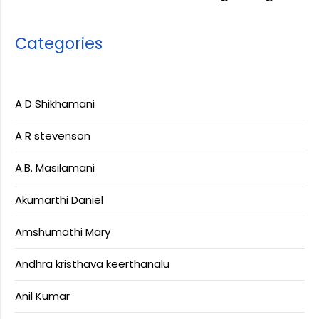
Categories
A D Shikhamani
A R stevenson
A.B. Masilamani
Akumarthi Daniel
Amshumathi Mary
Andhra kristhava keerthanalu
Anil Kumar