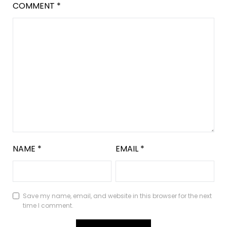
COMMENT
*
NAME
*
EMAIL
*
Save my name, email, and website in this browser for the next
time I comment.