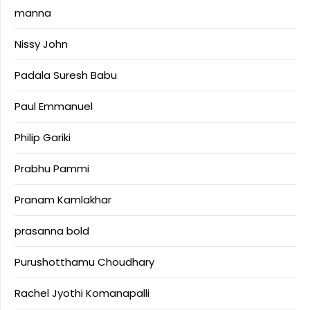
manna
Nissy John
Padala Suresh Babu
Paul Emmanuel
Philip Gariki
Prabhu Pammi
Pranam Kamlakhar
prasanna bold
Purushotthamu Choudhary
Rachel Jyothi Komanapalli