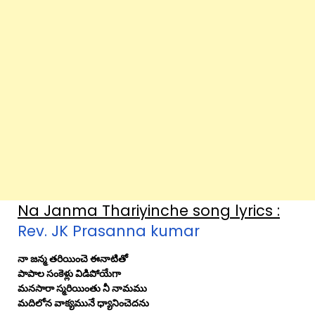
Na Janma Thariyinche song lyrics :
Rev. JK Prasanna kumar
నా జన్మ తరియించె ఈనాటితో
పాపాల సంకెళ్లు విడిపోయేగా
మనసారా స్మరియింతు నీ నామము
మదిలోన వాక్యమునే ధ్యానించెదను