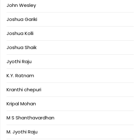
John Wesley
Joshua Gariki
Joshua Kolli
Joshua Shaik
Jyothi Raju
K.Y. Ratnam
Kranthi chepuri
Kripal Mohan
M S Shanthavardhan
M. Jyothi Raju