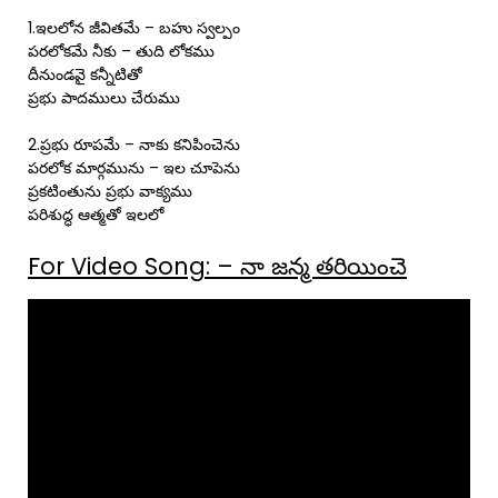
1.ఇలలోన జీవితమే – బహు స్వల్పం
పరలోకమే నీకు – తుది లోకము
దీనుండవై కన్నీటితో
ప్రభు పాదములు చేరుము
2.ప్రభు రూపమే – నాకు కనిపించెను
పరలోక మార్గమును – ఇల చూపెను
ప్రకటింతును ప్రభు వాక్యము
పరిశుద్ధ ఆత్మతో ఇలలో
For Video Song: – నా జన్మ తరియించె