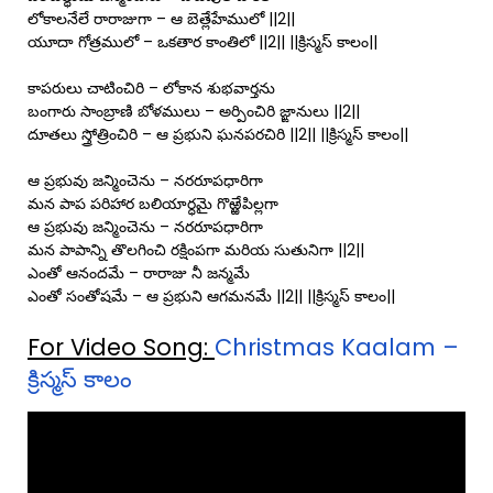
లోకాలనేలే రారాజుగా – ఆ బెత్లేహేములో ||2||
యూదా గోత్రములో – ఒకతార కాంతిలో ||2|| ||క్రిస్మస్ కాలం||
కాపరులు చాటించిరి – లోకాన శుభవార్తను
బంగారు సాంబ్రాణి బోళములు – అర్పించిరి జ్ఙానులు ||2||
దూతలు స్త్రోత్రించిరి – ఆ ప్రభుని ఘనపరచిరి ||2|| ||క్రిస్మస్ కాలం||
ఆ ప్రభువు జన్మించెను – నరరూపధారిగా
మన పాప పరిహార బలియార్ధమై గొఱ్ఱేపిల్లగా
ఆ ప్రభువు జన్మించెను – నరరూపధారిగా
మన పాపాన్ని తొలగించి రక్షింపగా మరియ సుతునిగా ||2||
ఎంతో ఆనందమే – రారాజు నీ జన్మమే
ఎంతో సంతోషమే – ఆ ప్రభుని ఆగమనమే ||2|| ||క్రిస్మస్ కాలం||
For Video Song:
Christmas Kaalam –
క్రిస్మస్ కాలం