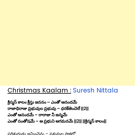
Christmas Kaalam :
Suresh Nittala
క్రిస్మస్ కాలం క్రీస్తు జననం – ఎంతో ఆనందమే
రాజాధిరాజు ప్రభువుల ప్రభువు – ధరకేతెంచెలే ||2||
ఎంతో ఆనందమే – రారాజు నీ జన్మమే
ఎంతో సంతోషమే – ఆ ప్రభుని ఆగమనమే ||2|| ||క్రిస్మస్ కాలం||
పరిశుధ్ధుడు జన్మించెను – పశువుల పాకలో