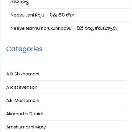
యేసయ్యా
Neevu Leni Roju – నీవు లేని రోజు
Neeve Nannu Korukunnaavu – నీవే నన్ను కోరుకున్నావు
Categories
A D Shikhamani
A R stevenson
A.B. Masilamani
Akumarthi Daniel
Amshumathi Mary