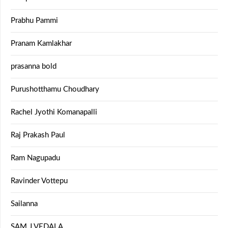
Prabhu Pammi
Pranam Kamlakhar
prasanna bold
Purushotthamu Choudhary
Rachel Jyothi Komanapalli
Raj Prakash Paul
Ram Nagupadu
Ravinder Vottepu
Sailanna
SAM J VEDALA