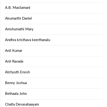
A.B. Masilamani
Akumarthi Daniel
Amshumathi Mary
Andhra kristhava keerthanalu
Anil Kumar
Anil Ravada
Atchyuth Enosh
Benny Joshua
Bethaala John
Chatla Devasahaayam