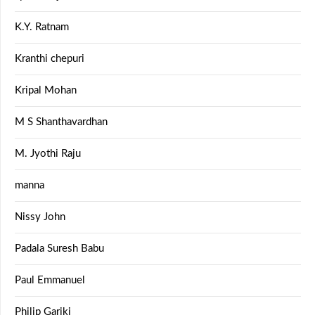
K.Y. Ratnam
Kranthi chepuri
Kripal Mohan
M S Shanthavardhan
M. Jyothi Raju
manna
Nissy John
Padala Suresh Babu
Paul Emmanuel
Philip Gariki