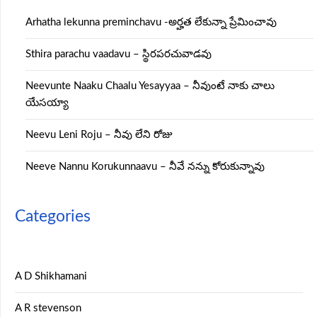
Arhatha lekunna preminchavu -అర్హత లేకున్నా ప్రేమించావు
Sthira parachu vaadavu – స్థిరపరచువాడవు
Neevunte Naaku Chaalu Yesayyaa – నీవుంటే నాకు చాలు
యేసయ్యా
Neevu Leni Roju – నీవు లేని రోజు
Neeve Nannu Korukunnaavu – నీవే నన్ను కోరుకున్నావు
Categories
A D Shikhamani
A R stevenson