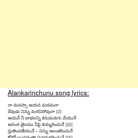
Alankarinchunu song lyrics:
నా మనస్సా ఆయన మరచునా
దేవుడు నిన్ను మరచిపోవునా (2)
ఆయనే నీ బాధలన్ని కనుమరుగు చేయునే
ఆనంద తైలము నీపై కుమ్మరించునే ||2||
స్తుతింపజేయునే – నిన్ను అలంకరించునే
కోల్పోయినదంతా పునరుద్ధరించునే ||2||