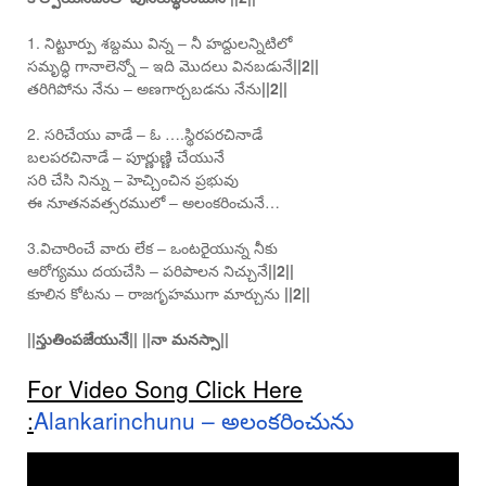
1. నిట్టూర్పు శబ్దము విన్న – నీ హద్దులన్నిటిలో
సమృద్ధి గానాలెన్నో – ఇది మొదలు వినబడునే
||2||
తరిగిపోను నేను – అణగార్చబడను నేను
||2||
2. సరిచేయు వాడే – ఓ ….స్థిరపరచినాడే
బలపరచినాడే – పూర్ణుణ్ణి చేయునే
సరి చేసి నిన్ను – హెచ్చించిన ప్రభువు
ఈ నూతనవత్సరములో – అలంకరించునే…
3.విచారించే వారు లేక – ఒంటరైయున్న నీకు
ఆరోగ్యము దయచేసి – పరిపాలన నిచ్చునే
||2||
కూలిన కోటను – రాజగృహముగా మార్చును
||2||
||స్తుతింపజేయునే|| ||నా మనస్సా||
For Video Song Click Here
:
Alankarinchunu – అలంకరించును