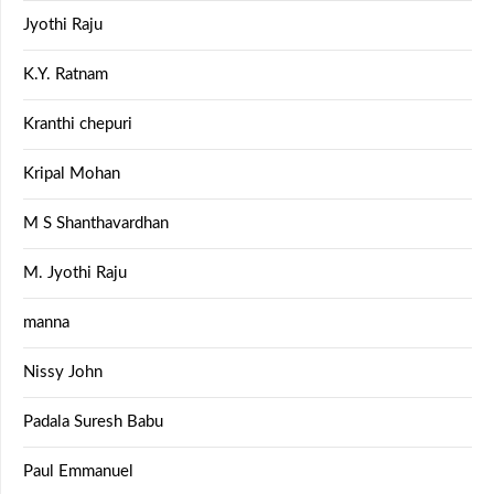
Jyothi Raju
K.Y. Ratnam
Kranthi chepuri
Kripal Mohan
M S Shanthavardhan
M. Jyothi Raju
manna
Nissy John
Padala Suresh Babu
Paul Emmanuel