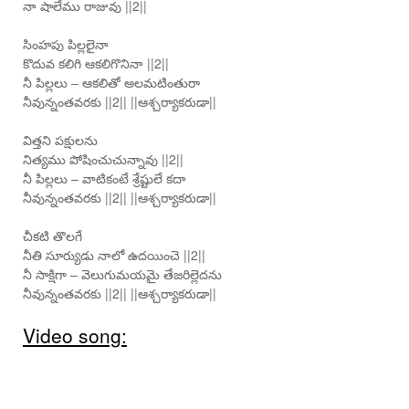
నా షాలేము రాజువు ||2||
సింహపు పిల్లలైనా
కొదువ కలిగి ఆకలిగొనినా ||2||
నీ పిల్లలు – ఆకలితో అలమటింతురా
నీవున్నంతవరకు ||2|| ||ఆశ్చర్యాకరుడా||
విత్తని పక్షులను
నిత్యము పోషించుచున్నావు ||2||
నీ పిల్లలు – వాటికంటే శ్రేష్టులే కదా
నీవున్నంతవరకు ||2|| ||ఆశ్చర్యాకరుడా||
చీకటి తొలగే
నీతి సూర్యుడు నాలో ఉదయించె ||2||
నీ సాక్షిగా – వెలుగుమయమై తేజరిల్లెదను
నీవున్నంతవరకు ||2|| ||ఆశ్చర్యాకరుడా||
Video song: