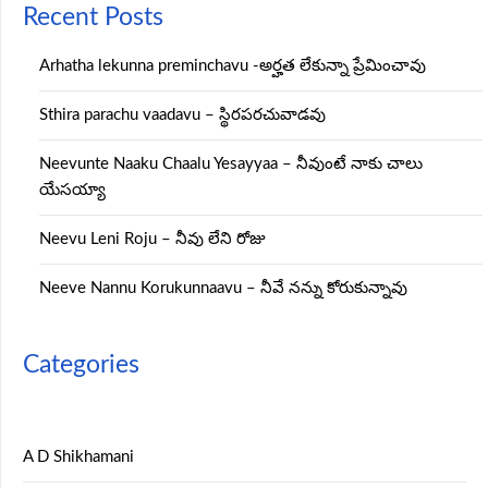
Recent Posts
Arhatha lekunna preminchavu -అర్హత లేకున్నా ప్రేమించావు
Sthira parachu vaadavu – స్థిరపరచువాడవు
Neevunte Naaku Chaalu Yesayyaa – నీవుంటే నాకు చాలు
యేసయ్యా
Neevu Leni Roju – నీవు లేని రోజు
Neeve Nannu Korukunnaavu – నీవే నన్ను కోరుకున్నావు
Categories
A D Shikhamani