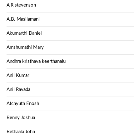
A R stevenson
A.B. Masilamani
Akumarthi Daniel
Amshumathi Mary
Andhra kristhava keerthanalu
Anil Kumar
Anil Ravada
Atchyuth Enosh
Benny Joshua
Bethaala John