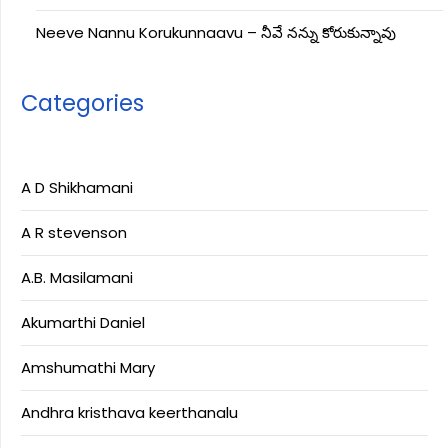
Neeve Nannu Korukunnaavu – నీవే నన్ను కోరుకున్నావు
Categories
A D Shikhamani
A R stevenson
A.B. Masilamani
Akumarthi Daniel
Amshumathi Mary
Andhra kristhava keerthanalu