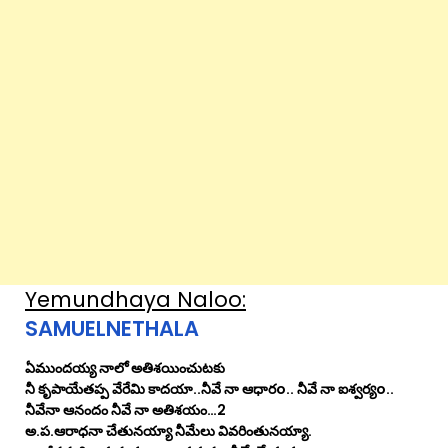
Yemundhaya Naloo:
SAMUELNETHALA
ఏముందయ్య నాలో అతిశయించుటకు
నీ కృపాయేతప్ప వేరేమి కాదయా..నీవే నా ఆధారo.. నీవే నా ఐశ్వర్యo..
నీవేనా ఆనందం నీవే నా అతిశయం…2
అ.ప.ఆరాధనా చేతునయ్యా నీమేలు వివరింతునయ్యా.