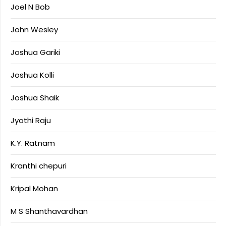
Joel N Bob
John Wesley
Joshua Gariki
Joshua Kolli
Joshua Shaik
Jyothi Raju
K.Y. Ratnam
Kranthi chepuri
Kripal Mohan
M S Shanthavardhan