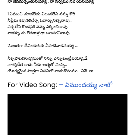
నా జీవమర్పింతునయ్యా.. నా సర్వము నీవే యేసయ్యా
1.ఏమంచి చూడలేదు విలువలేని నన్ను కోరి
నీప్రేమ కవుగిలిచేర్చి ఓదార్పునిచ్చినావు…
ఎక్కలేని కొండపైకి నన్ను ఎక్కించినావు
నాకళ్ళు ను లేడికాళ్లుగా బలపరచినావు..
2.ఇంతగా దీవించుటకు ఏపాటివాడనయ్య …
నీకృపాబహుళ్యముతో నన్ను ఎన్నుకుంట్టివయ్యా..2
నాశక్తిచేత కాదు నీదు ఆత్మతో నింప్పి..
యోగ్యమైన పాత్రగా నీపనిలో వాడుకొనుము….నీవే..నా..
For Video Song:
– ఏముందయ్య నాలో