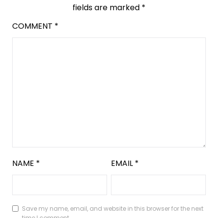
fields are marked
*
COMMENT
*
NAME
*
EMAIL
*
Save my name, email, and website in this browser for the next
time I comment.