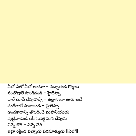
ఏలో ఏలో ఏలో అంటూ – వచ్చారండి గొల్లలు
సంతోషాలే పొంగేనండి – హైలెస్సా
దారే చూపే దేవుడొచ్చే – ఉల్లాసంగా ఊరు ఆడే
సంగీతాలే పాడాలండి – హైలెస్సా
అంధకారాన్ని తొలగించే మహనీయుడు
పుట్టినాడండి యేసయ్య మన దేవుడు
నిన్నే కోరి – నిన్నే చేరి
ఇట్టా రక్షించ వచ్చాడు పరమాత్ముడు ||ఏలో||