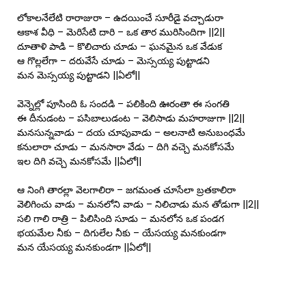
లోకాలనేలేటి రారాజురా – ఉదయించే సూరీడై వచ్చాడురా
ఆకాశ వీధి – మెరిసేటి దారి – ఒక తార మురిసిందిగా ||2||
దూతాళి పాడి – కొలిచారు చూడు – ఘనమైన ఒక వేడుక
ఆ గొల్లలేగా – దరువేసే చూడు – మెస్సయ్య పుట్టాడని
మన మెస్సయ్య పుట్టాడని ||ఏలో||
వెన్నెల్లో పూసింది ఓ సందడి – పలికింది ఊరంతా ఈ సంగతి
ఈ దీనుడంట – పసిబాలుడంట – వెలిసాడు మహరాజుగా ||2||
మనసున్నవాడు – దయ చూపువాడు – అలనాటి అనుబంధమే
కనులారా చూడు – మనసారా వేడు – దిగి వచ్చె మనకోసమే
ఇల దిగి వచ్చె మనకోసమే ||ఏలో||
ఆ నింగి తారల్లా వెలగాలిరా – జగమంత చూసేలా బ్రతకాలిరా
వెలిగించు వాడు – మనలోని వాడు – నిలిచాడు మన తోడుగా ||2||
సలి గాలి రాత్రి – పిలిసింది సూడు – మనలోన ఒక పండగ
భయమేల నీకు – దిగులేల నీకు – యేసయ్య మనకుండగా
మన యేసయ్య మనకుండగా ||ఏలో||