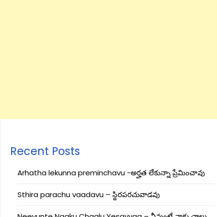
Recent Posts
Arhatha lekunna preminchavu -అర్హత లేకున్నా ప్రేమించావు
Sthira parachu vaadavu – స్థిరపరచువాడవు
Neevunte Naaku Chaalu Yesayyaa – నీవుంటే నాకు చాలు