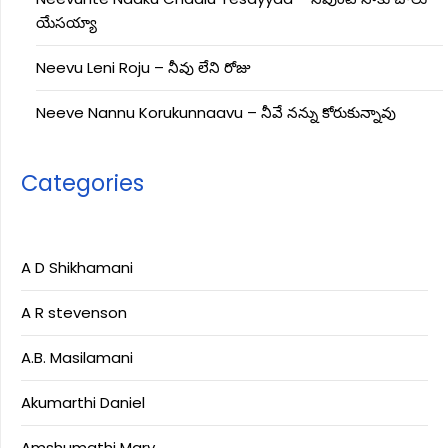
యేసయ్యా
Neevu Leni Roju – నీవు లేని రోజు
Neeve Nannu Korukunnaavu – నీవే నన్ను కోరుకున్నావు
Categories
A D Shikhamani
A R stevenson
A.B. Masilamani
Akumarthi Daniel
Amshumathi Mary