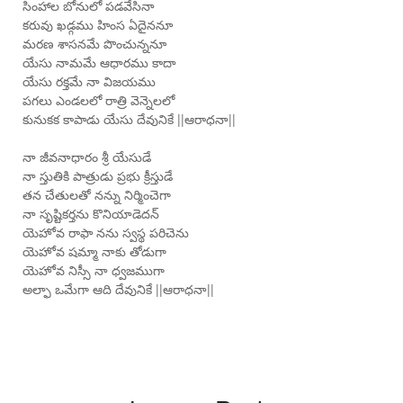
సింహాల బోనులో పడవేసినా
కరువు ఖడ్గము హింస ఏదైననూ
మరణ శాసనమే పొంచున్ననూ
యేసు నామమే ఆధారము కాదా
యేసు రక్తమే నా విజయము
పగలు ఎండలలో రాత్రి వెన్నెలలో
కునుకక కాపాడు యేసు దేవునికే ||ఆరాధనా||
నా జీవనాధారం శ్రీ యేసుడే
నా స్తుతికి పాత్రుడు ప్రభు క్రీస్తుడే
తన చేతులతో నన్ను నిర్మించెగా
నా సృష్టికర్తను కొనియాడెదన్
యెహోవ రాఫా నను స్వస్థ పరిచెను
యెహోవ షమ్మా నాకు తోడుగా
యెహోవ నిస్సీ నా ధ్వజముగా
అల్ఫా ఒమేగా ఆది దేవునికే ||ఆరాధనా||