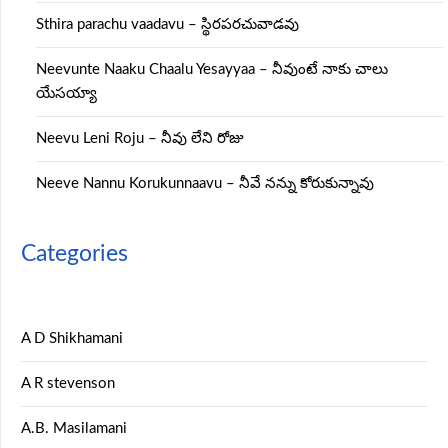
Sthira parachu vaadavu – స్థిరపరచువాడవు
Neevunte Naaku Chaalu Yesayyaa – నీవుంటే నాకు చాలు
యేసయ్యా
Neevu Leni Roju – నీవు లేని రోజు
Neeve Nannu Korukunnaavu – నీవే నన్ను కోరుకున్నావు
Categories
A D Shikhamani
A R stevenson
A.B. Masilamani