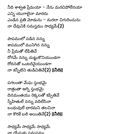
నీది శాశ్వత ప్రేమయా – నేను మరచిపోలేనయా
ఎన్ని యుగాలైనా మారదు
ఎండిన ప్రతి మోడును – మరలా చిగురించును
నా దేవునికి సమస్తము సాధ్యమే
(2)
పాపములో పడిన నన్ను
శాపములో మునిగిన నన్ను
నీ ప్రేమతో లేపితివే
రోగమే నన్ను చుట్టుకొనియుండగా
రోదనతో ఒంటరినైయుండగా
నా కన్నీటిని తుడిచితివే
(2) ||నీది||
పగలంతా మేఘ స్తంభమై
రాత్రంతా అగ్ని స్తంభమై
దినమంతయు రెక్కలతో కప్పితివే
స్నేహితులే నన్ను వదిలేసినా
బంధువులే భారమని తలచినా
నా కొరకే బలి అయితివే
(2) ||నీది||
సాధ్యమే సాధ్యమే సాధ్యమే
నా యేసుకు సమస్తము