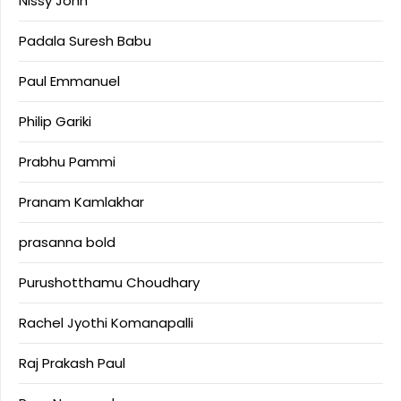
Nissy John
Padala Suresh Babu
Paul Emmanuel
Philip Gariki
Prabhu Pammi
Pranam Kamlakhar
prasanna bold
Purushotthamu Choudhary
Rachel Jyothi Komanapalli
Raj Prakash Paul