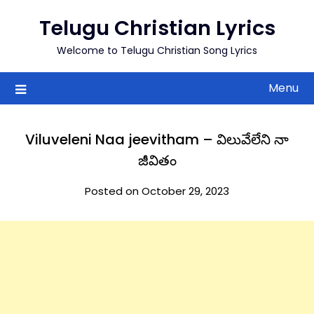
to
Telugu Christian Lyrics
content
Welcome to Telugu Christian Song Lyrics
Menu
Viluveleni Naa jeevitham – విలువేలేని నా
జీవితం
Posted on October 29, 2023