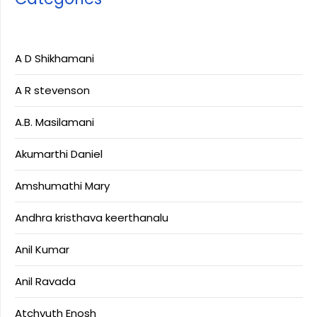
A D Shikhamani
A R stevenson
A.B. Masilamani
Akumarthi Daniel
Amshumathi Mary
Andhra kristhava keerthanalu
Anil Kumar
Anil Ravada
Atchyuth Enosh