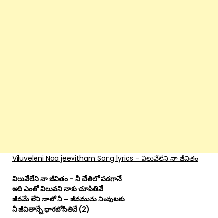
Viluveleni Naa jeevitham Song lyrics – విలువేలేని నా జీవితం
విలువేలేని నా జీవితం – నీ చేతిలో పడగానే
అది ఎంతో విలువని నాకు చూపితివే
జీవమే లేని నాలో నీ – జీవమును నింపుటకు
నీ జీవితాన్నే ధారబోసితివే (2)