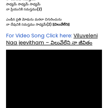
సాధ్యమే సాధ్యమే సాధ్యమే
నా ప్రియునికి సమస్తము
(2)
ఎండిన ప్రతి మోడును మరలా చిగురించును
నా దేవునికి సమస్తము సాధ్యమే
(2) ||విలువేలేని||
For Video Song Click here:
Viluveleni
Naa jeevitham – విలువేలేని నా జీవితం