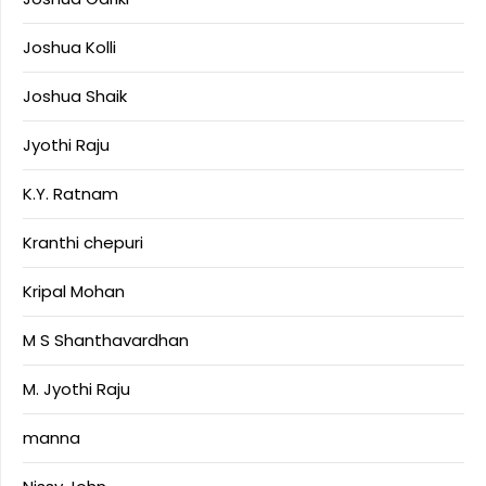
Joshua Kolli
Joshua Shaik
Jyothi Raju
K.Y. Ratnam
Kranthi chepuri
Kripal Mohan
M S Shanthavardhan
M. Jyothi Raju
manna