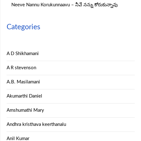
Neeve Nannu Korukunnaavu – నీవే నన్ను కోరుకున్నావు
Categories
A D Shikhamani
A R stevenson
A.B. Masilamani
Akumarthi Daniel
Amshumathi Mary
Andhra kristhava keerthanalu
Anil Kumar