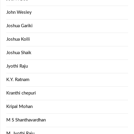
John Wesley
Joshua Gariki
Joshua Kolli
Joshua Shaik
Jyothi Raju
K.Y. Ratnam
Kranthi chepuri
Kripal Mohan
M S Shanthavardhan
M. Jyothi Raju