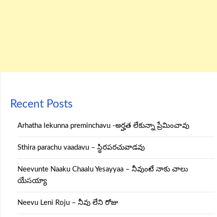
Recent Posts
Arhatha lekunna preminchavu -అర్హత లేకున్నా ప్రేమించావు
Sthira parachu vaadavu – స్థిరపరచువాడవు
Neevunte Naaku Chaalu Yesayyaa – నీవుంటే నాకు చాలు
యేసయ్యా
Neevu Leni Roju – నీవు లేని రోజు