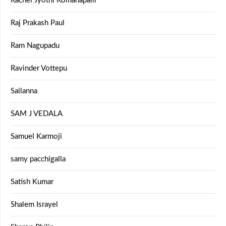
Rachel Jyothi Komanapalli
Raj Prakash Paul
Ram Nagupadu
Ravinder Vottepu
Sailanna
SAM J VEDALA
Samuel Karmoji
samy pacchigalla
Satish Kumar
Shalem Israyel