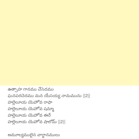
ఉత్సాహ గానము చేసెదము
ఘనపరచెదము మన యేసయ్య నామమును ||2||
హల్లెలూయ యెహోవ రాఫా
హల్లెలూయ యెహోవ షమ్మా
హల్లెలూయ యెహోవ ఈరే
హల్లెలూయ యెహోవ షాలోమ్ ||2||
అమూల్యములైన వాగ్ధానములు