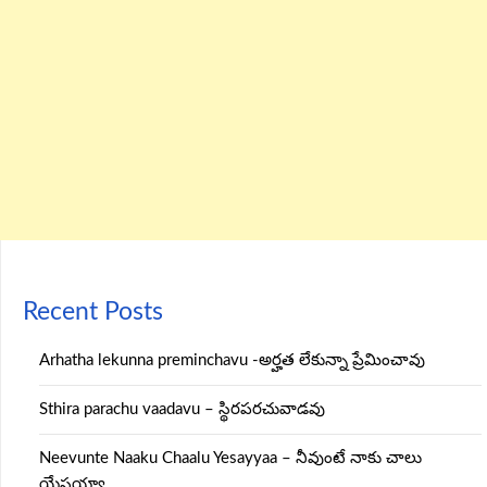
Recent Posts
Arhatha lekunna preminchavu -అర్హత లేకున్నా ప్రేమించావు
Sthira parachu vaadavu – స్థిరపరచువాడవు
Neevunte Naaku Chaalu Yesayyaa – నీవుంటే నాకు చాలు
యేసయ్యా