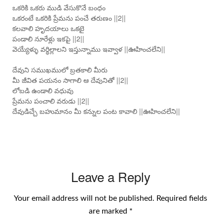
ఒకరికి ఒకరు ముడి వేసుకొనే బంధం
ఒకరంటే ఒకరికి ప్రేమను పంచే తరుణం ||2||
కలవాలి హృదయాలు ఒకటై
పండాలి నూరేళ్లు ఇకపై ||2||
వెయ్యేళ్ళు వర్ధిల్లాలని ఇస్తున్నాము ఇవ్వాళ ||ఊహించలేని||
దేవుని సముఖములో బ్రతకాలి మీరు
మీ జీవిత పయనం సాగాలి ఆ దేవునితో ||2||
లోబడి ఉండాలి వధువు
ప్రేమను పంచాలి వరుడు ||2||
దేవుడిచ్చే బహుమానం మీ కన్నుల పంట కావాలి ||ఊహించలేని||
Leave a Reply
Your email address will not be published.
Required fields
are marked
*