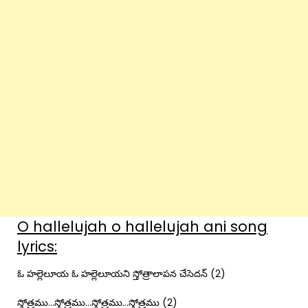
O hallelujah o hallelujah ani song
lyrics:
ఓ హల్లెలూయ ఓ హల్లెలూయని స్తోత్రాలాపన చేసెదన్ (2)
స్తోత్రము…స్తోత్రము…స్తోత్రము…స్తోత్రము (2)