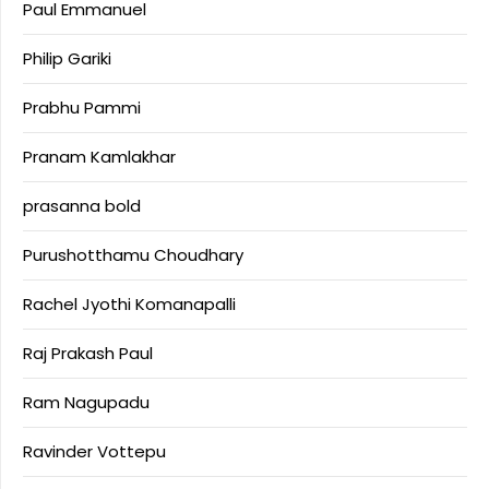
Paul Emmanuel
Philip Gariki
Prabhu Pammi
Pranam Kamlakhar
prasanna bold
Purushotthamu Choudhary
Rachel Jyothi Komanapalli
Raj Prakash Paul
Ram Nagupadu
Ravinder Vottepu