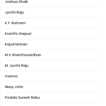
Joshua Shaik
Jyothi Raju
K.Y. Ratnam
Kranthi chepuri
Kripal Mohan
M S Shanthavardhan
M. Jyothi Raju
manna
Nissy John
Padala Suresh Babu