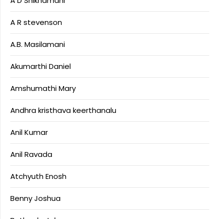
A D Shikhamani
A R stevenson
A.B. Masilamani
Akumarthi Daniel
Amshumathi Mary
Andhra kristhava keerthanalu
Anil Kumar
Anil Ravada
Atchyuth Enosh
Benny Joshua