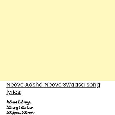
Neeve Aasha Neeve Swaasa song
lyrics:
నీవే ఆశ నీవే శ్వాస
నీవే ధ్యాస యేసువా
నీవే ప్రాణం నీవే గానం