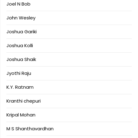
Joel N Bob
John Wesley
Joshua Gariki
Joshua Kolli
Joshua Shaik
Jyothi Raju
K.Y. Ratnam
Kranthi chepuri
Kripal Mohan
M S Shanthavardhan