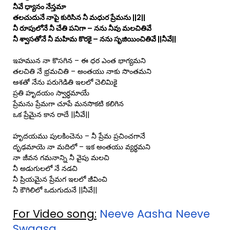
నీవే ధ్యానం నేస్తమా
తలచుదునే నాపై కురిసిన నీ మధుర ప్రేమను ||2||
నీ రూపులోనే నీ చేతి పనిగా – నను నీవు మలచితివే
నీ శ్వాసతోనే నీ మహిమ కొరకై – నను సృజియించితివే ||నీవే||
ఇహమున నా కొసగిన – ఈ ధర ఎంత భాగ్యమని
తలచితి నే భ్రమచితి – అంతయు నాకు సొంతమని
ఆశతో నేను పరుగెడితి ఇలలో చెలిమికై
ప్రతి హృదయం స్వార్ధమాయే
ప్రేమను ప్రేమగా చూపే మనసొకటి కలిగిన
ఒక ప్రేమైన కాన రాదే ||నీవే||
హృదయము పులకించెను – నీ ప్రేమ ప్రచించగానే
దృఢమాయె నా మదిలో – ఇక అంతయు వ్యర్థమని
నా జీవన గమనాన్ని నీ వైపు మలచి
నీ అడుగులలో నే నడచి
నీ ప్రియమైన ప్రేమగ ఇలలో జీవించి
నీ కౌగిలిలో ఒదుగుదునే ||నీవే||
For Video song:
Neeve Aasha Neeve
Swaasa