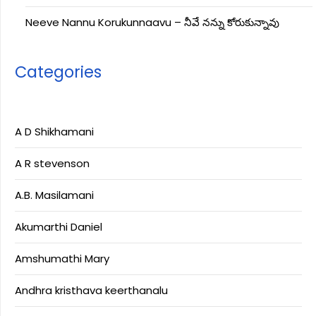
Neeve Nannu Korukunnaavu – నీవే నన్ను కోరుకున్నావు
Categories
A D Shikhamani
A R stevenson
A.B. Masilamani
Akumarthi Daniel
Amshumathi Mary
Andhra kristhava keerthanalu