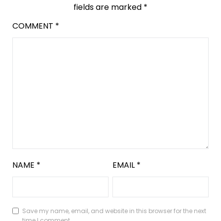
fields are marked
*
COMMENT
*
NAME
*
EMAIL
*
Save my name, email, and website in this browser for the next
time I comment.