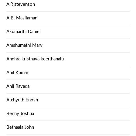
A R stevenson
A.B. Masilamani
Akumarthi Daniel
Amshumathi Mary
Andhra kristhava keerthanalu
Anil Kumar
Anil Ravada
Atchyuth Enosh
Benny Joshua
Bethaala John