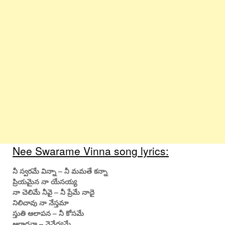
Nee Swarame Vinna song lyrics:
నీ స్వరమే విన్నా – నీ మమతే కన్నా
ప్రియమైన నా యేసయ్య
నా చెలిమే నీవై – నీ ప్రేమే నాదై
నిలిచావు నా నేస్తమా
స్తుతి ఆలాపన – నీ కోసమే
ఆరాధనా – నైవేద్యమే