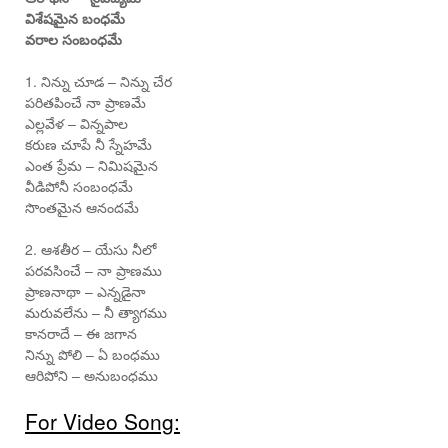
విశేషమైన బంధమే
వరాల సంబంధమే
1. నిన్ను చూడ – నిన్ను చేర
పరితపించే నా ప్రాణమే
ఎల్లవేళ – విన్నపాల
కరుణ చూపే నీ స్నేహమే
ఎంత ప్రేమ – నిమిషమైన
వీడిపోనీ సంబంధమే
సొంతమైన ఆనందమే
2. ఆశతీర – యేసు నీలో
పరవసించే – నా ప్రాణము
ప్రాణనాథా – ఎన్నడైనా
మరువలేను – నీ త్యాగము
కానరాదే – ఈ జగాన
నిన్ను పోలి – ఏ బంధము
ఆరిపోని – అనుబంధము
For Video Song: