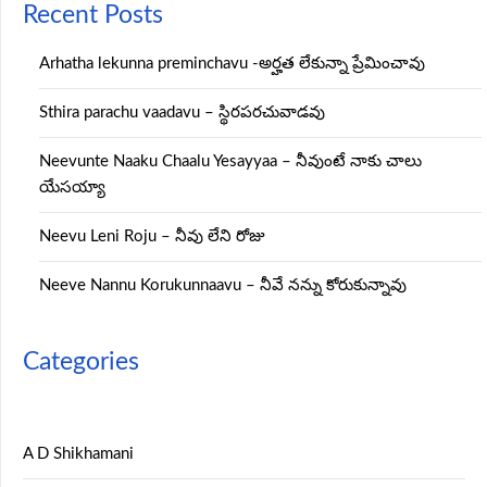
Recent Posts
Arhatha lekunna preminchavu -అర్హత లేకున్నా ప్రేమించావు
Sthira parachu vaadavu – స్థిరపరచువాడవు
Neevunte Naaku Chaalu Yesayyaa – నీవుంటే నాకు చాలు
యేసయ్యా
Neevu Leni Roju – నీవు లేని రోజు
Neeve Nannu Korukunnaavu – నీవే నన్ను కోరుకున్నావు
Categories
A D Shikhamani