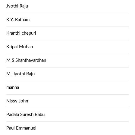
Jyothi Raju
K.Y. Ratnam
Kranthi chepuri
Kripal Mohan
M S Shanthavardhan
M. Jyothi Raju
manna
Nissy John
Padala Suresh Babu
Paul Emmanuel