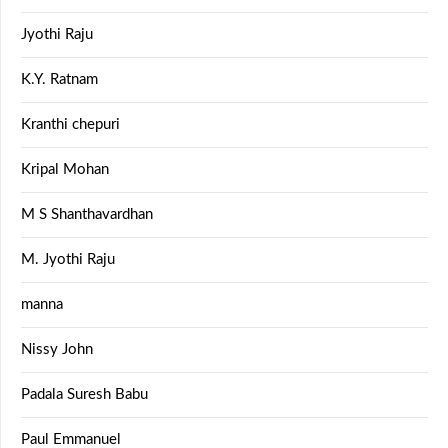
Jyothi Raju
K.Y. Ratnam
Kranthi chepuri
Kripal Mohan
M S Shanthavardhan
M. Jyothi Raju
manna
Nissy John
Padala Suresh Babu
Paul Emmanuel