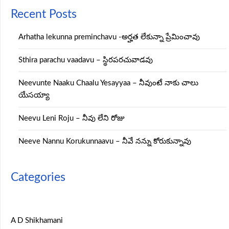
Recent Posts
Arhatha lekunna preminchavu -అర్హత లేకున్నా ప్రేమించావు
Sthira parachu vaadavu – స్థిరపరచువాడవు
Neevunte Naaku Chaalu Yesayyaa – నీవుంటే నాకు చాలు
యేసయ్యా
Neevu Leni Roju – నీవు లేని రోజు
Neeve Nannu Korukunnaavu – నీవే నన్ను కోరుకున్నావు
Categories
A D Shikhamani