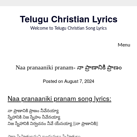
Skip
to
Telugu Christian Lyrics
content
Welcome to Telugu Christian Song Lyrics
Menu
Naa pranaaniki pranam- నా ప్రాణానికి ప్రాణం
Posted on August 7, 2024
Naa pranaaniki pranam song lyrics:
నా ప్రాణానికి ప్రాణం నీవేనయ్యా
స్నేహానికి నిజ స్నేహం నీవేనయ్యా
నిజ స్నేహానికి నిర్వచనం నీవే యేసయ్యా ||నా ప్రాణానికి||
ప్రాణ స్నేహితులమని బంధువులు స్నేహితులు