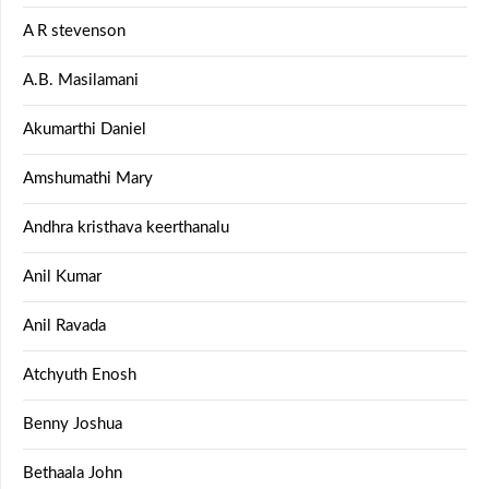
A R stevenson
A.B. Masilamani
Akumarthi Daniel
Amshumathi Mary
Andhra kristhava keerthanalu
Anil Kumar
Anil Ravada
Atchyuth Enosh
Benny Joshua
Bethaala John