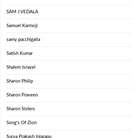
SAM J VEDALA
Samuel Karmoji
samy pacchigalla
Satish Kumar
Shalem Israyel
Sharon Philip
Sharon Praveen
Sharon Sisters
Song's Of Zion
Surya Prakash Injarapu