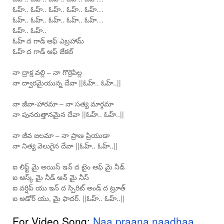
ఓహ్.. ఓహ్.. ఓహ్.. ఓహ్.. ఓహ్…
ఓహ్.. ఓహ్.. ఓహ్.. ఓహ్.. ఓహ్…
ఓహ్.. ఓహ్..
ఓహ్ ద గాడ్ ఆఫ్ ఎబ్రహామ్
ఓహ్ ద గాడ్ ఆఫ్ జేకబ్
నా ద్రాక్ష వల్లి – నా గొర్రెపిల్ల
నా ద్వారమైయున్న దేవా ||ఓహ్.. ఓహ్..||
నా జీవా-హారమా – నా సత్య మార్గమా
నా పునరుత్తానమైన దేవా ||ఓహ్.. ఓహ్..||
నా జీవ జలమా – నా ప్రాణ ప్రియుడా
నా నిత్య వెలుగైన దేవా ||ఓహ్.. ఓహ్..||
ఐ లిఫ్ట్ మై అయిస్ ఇన్ ద టైం ఆఫ్ మై నీడ్
ఐ ఆస్క్ మై నీడ్ ఆన్ మై నీస్
ఐ వర్షిప్ యు ఇన్ ద స్పిరిట్ అండ్ ద ట్రూత్
ఐ అడోర్ యు, మై ఫాదర్. ||ఓహ్.. ఓహ్..||
For Video Song:
Naa praana naadhaa