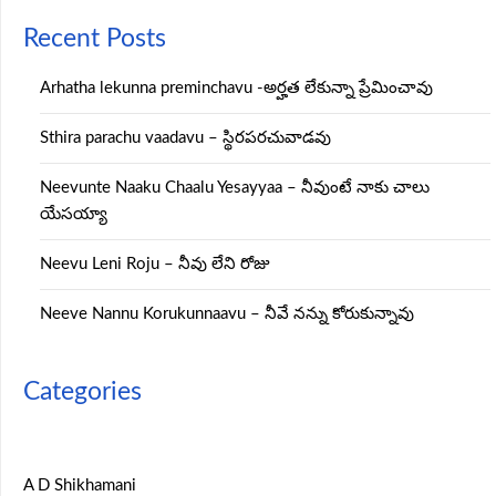
Recent Posts
Arhatha lekunna preminchavu -అర్హత లేకున్నా ప్రేమించావు
Sthira parachu vaadavu – స్థిరపరచువాడవు
Neevunte Naaku Chaalu Yesayyaa – నీవుంటే నాకు చాలు
యేసయ్యా
Neevu Leni Roju – నీవు లేని రోజు
Neeve Nannu Korukunnaavu – నీవే నన్ను కోరుకున్నావు
Categories
A D Shikhamani