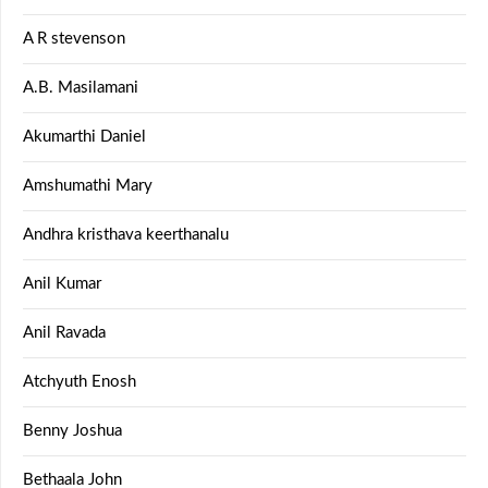
A R stevenson
A.B. Masilamani
Akumarthi Daniel
Amshumathi Mary
Andhra kristhava keerthanalu
Anil Kumar
Anil Ravada
Atchyuth Enosh
Benny Joshua
Bethaala John