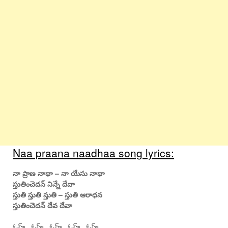
Naa praana naadhaa song lyrics:
నా ప్రాణ నాథా – నా యేసు నాథా
స్తుతించెదన్ నిన్నే దేవా
స్తుతి స్తుతి స్తుతి – స్తుతి ఆరాధన
స్తుతించెదన్ దేవ దేవా
ఓహ్.. ఓహ్.. ఓహ్.. ఓహ్.. ఓహ్…