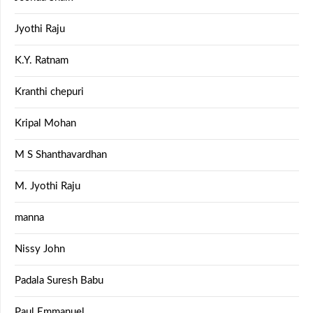
Jyothi Raju
K.Y. Ratnam
Kranthi chepuri
Kripal Mohan
M S Shanthavardhan
M. Jyothi Raju
manna
Nissy John
Padala Suresh Babu
Paul Emmanuel