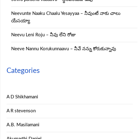
Neevunte Naaku Chaalu Yesayyaa – నీవుంటే నాకు చాలు
యేసయ్యా
Neevu Leni Roju – నీవు లేని రోజు
Neeve Nannu Korukunnaavu – నీవే నన్ను కోరుకున్నావు
Categories
A D Shikhamani
A R stevenson
A.B. Masilamani
Akumarthi Daniel