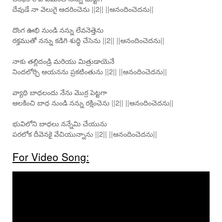
దేవుడే నా వెలుగై ఆదరించెను ||2|| ||ఆనందించెదను||
దొంగ ఊభి నుండి నన్ను లేవనెత్తెను
రక్తముతో నన్ను కడిగి శుద్ధి చేసెను ||2|| ||ఆనందించెదను||
నాకు తల్లిదండ్రి మరియు మిత్రుడాయెనే
నిందలోర్చి ఆయనను ప్రకటింతును ||2|| ||ఆనందించెదను||
వ్యాధి బాధలందు నేను మొర్ర పెట్టగా
ఆలకించి బాధ నుండి నన్ను రక్షించెను ||2|| ||ఆనందించెదను||
భువిలోని బాధలు నన్నేమి చేయును
పరలోక దీవెనకై వేచియున్నాను ||2|| ||ఆనందించెదను||
For Video Song: