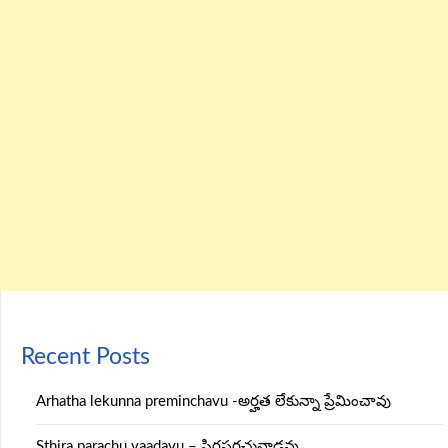
Recent Posts
Arhatha lekunna preminchavu -అర్హత లేకున్నా ప్రేమించావు
Sthira parachu vaadavu – స్థిరపరచువాడవు