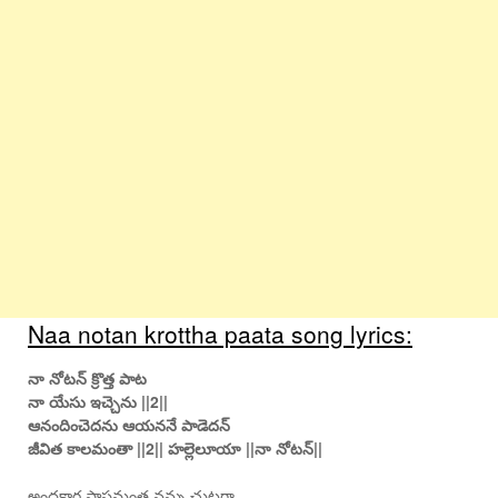
Naa notan krottha paata song lyrics:
నా నోటన్ క్రొత్త పాట
నా యేసు ఇచ్చెను ||2||
ఆనందించెదను ఆయననే పాడెదన్
జీవిత కాలమంతా ||2|| హల్లెలూయా ||నా నోటన్||
అంధకార పాపమంత నన్ను చుట్టగా