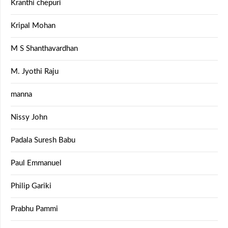
Kranthi chepuri
Kripal Mohan
M S Shanthavardhan
M. Jyothi Raju
manna
Nissy John
Padala Suresh Babu
Paul Emmanuel
Philip Gariki
Prabhu Pammi