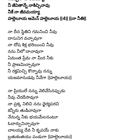
నీ జీవితాన్నే నాకిచ్చినావు
నీకే నా జీవమయ్యా
హల్లెలూయ ఆమెన్ హల్లెలూయ ||4|| ||నా నీతి||
నా దీన స్థితిని గమనించి నీవు
దాసునిగ వచ్చావుగా
నా దోష శిక్ష భరియించి నీవు
నను నీలో దాచావుగా
ఏమంత ప్రేమ నా మీద నీకు
నీ ప్రాణమిచ్చావుగా
నీ రక్తమిచ్చి కొన్నావు నన్ను
యజమానుడవు నీవేగా ||హల్లెలూయ||
నా ప్రియులే నన్ను వెలివేసినప్పుడు
నీవు చేరదీసావుగా
నా ప్రక్క నిలిచి నను ధైర్యపరచి
కన్నీరు తుడిచావుగా
నేనున్న నీకు భయమేలనంటూ
ఓదార్పునిచ్చావుగా
చాలయ్య దేవ నీ కృపయే నాకు
బ్రతుకంతయు పండుగా ||హల్లెలూయ||