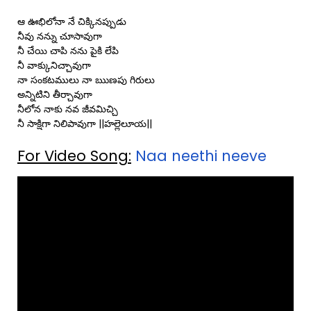
ఆ ఊభిలోనా నే చిక్కినప్పుడు
నీవు నన్ను చూసావుగా
నీ చేయి చాపి నను పైకి లేపి
నీ వాక్కునిచ్చావుగా
నా సంకటములు నా ఋణపు గిరులు
అన్నిటిని తీర్చావుగా
నీలోన నాకు నవ జీవమిచ్చి
నీ సాక్షిగా నిలిపావుగా ||హల్లెలూయ||
For Video Song:
Naa neethi neeve