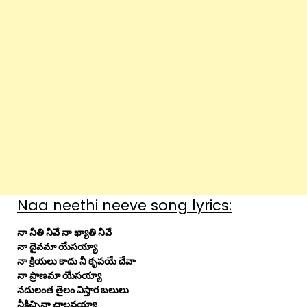
Naa neethi neeve song lyrics:
నా నీతి నీవే నా ఖ్యాతి నీవే
నా దైవమా యేసయ్యా
నా క్రియలు కాదు నీ కృపయే దేవా
నా ప్రాణమా యేసయ్యా
నదులంత తైలం విస్తార బలులు
నీకిచ్చినా చాలవయ్యా