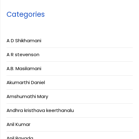
Categories
A D Shikhamani
A R stevenson
A.B. Masilamani
Akumarthi Daniel
Amshumathi Mary
Andhra kristhava keerthanalu
Anil Kumar
Anil Ravada