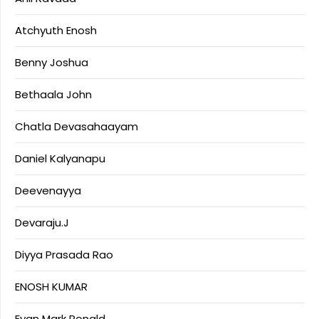
Atchyuth Enosh
Benny Joshua
Bethaala John
Chatla Devasahaayam
Daniel Kalyanapu
Deevenayya
Devaraju.J
Diyya Prasada Rao
ENOSH KUMAR
Evan Mark Ronald