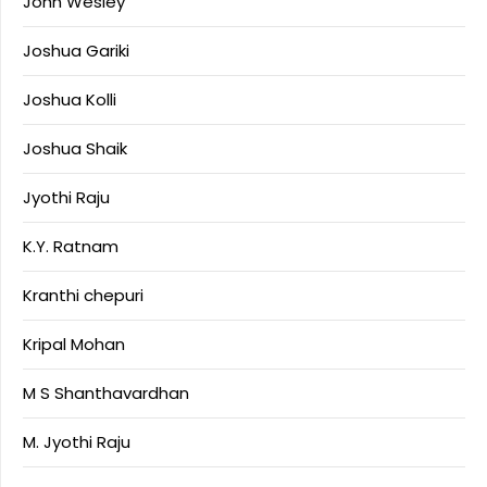
John Wesley
Joshua Gariki
Joshua Kolli
Joshua Shaik
Jyothi Raju
K.Y. Ratnam
Kranthi chepuri
Kripal Mohan
M S Shanthavardhan
M. Jyothi Raju