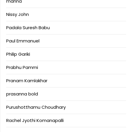
manna
Nissy John
Padala Suresh Babu
Paul Emmanuel
Philip Gariki
Prabhu Pammi
Pranam Kamlakhar
prasanna bold
Purushotthamu Choudhary
Rachel Jyothi Komanapalli