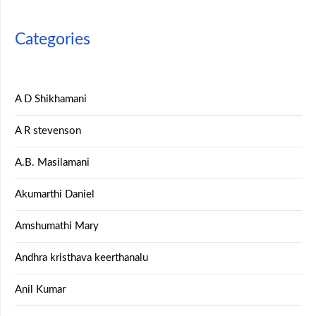
Categories
A D Shikhamani
A R stevenson
A.B. Masilamani
Akumarthi Daniel
Amshumathi Mary
Andhra kristhava keerthanalu
Anil Kumar