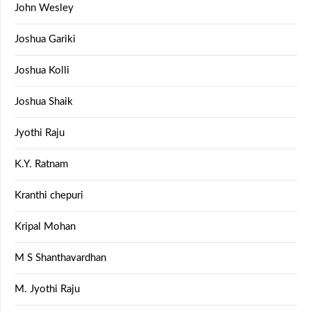
John Wesley
Joshua Gariki
Joshua Kolli
Joshua Shaik
Jyothi Raju
K.Y. Ratnam
Kranthi chepuri
Kripal Mohan
M S Shanthavardhan
M. Jyothi Raju