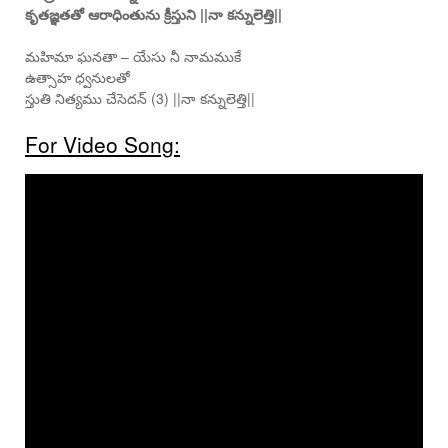
కృతజ్ఞతతో ఆరాధింతును క్రీస్తుని ||నా కన్నులెత్తి||
మహిమా ఘనతా – యేసు నీ నామముకే
ఉత్సాహ ధ్వనులతో
స్తుతి నిత్యము చేసెదన్ (3) ||నా కన్నులెత్తి||
For Video Song: