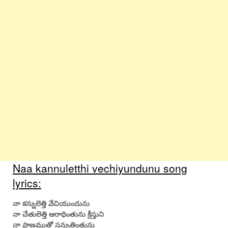
Naa kannuletthi vechiyundunu song
lyrics:
నా కన్నులెత్తి వేచియుందును
నా చేతులెత్తి ఆరాధింతును క్రీస్తుని
నా ప్రాణముతో సన్నుతింతును