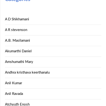
A D Shikhamani
A R stevenson
A.B. Masilamani
Akumarthi Daniel
Amshumathi Mary
Andhra kristhava keerthanalu
Anil Kumar
Anil Ravada
Atchyuth Enosh