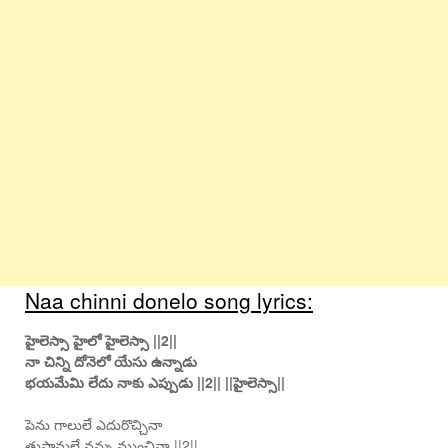
Naa chinni donelo song lyrics:
హైలెస్సా హైలో హైలెస్సా ||2||
నా చిన్ని దోనెలో యేసు ఉన్నాడు
భయమేమి లేదు నాకు ఎప్పుడు ||2|| ||హైలెస్సా||
పెను గాలులే ఎదురొచ్చినా
తుఫానులే నన్ను ముంచినా ||2||