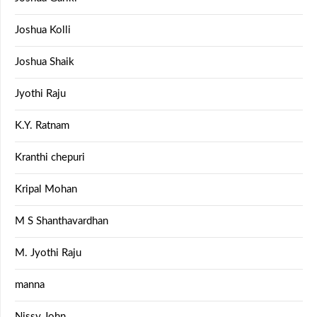
Joshua Kolli
Joshua Shaik
Jyothi Raju
K.Y. Ratnam
Kranthi chepuri
Kripal Mohan
M S Shanthavardhan
M. Jyothi Raju
manna
Nissy John