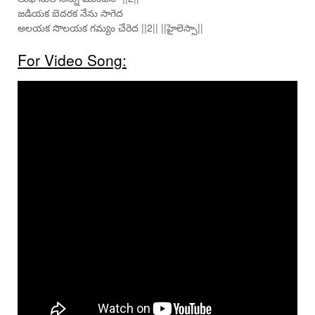
జడియక బెదరక నేను సాగెద
అలయక సొలయక గమ్యం చేరెద ||2|| ||హైలెస్సా||
For Video Song: