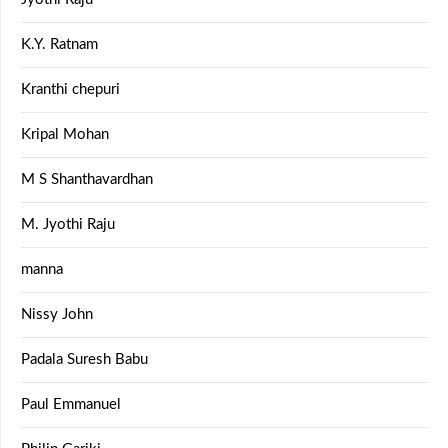
K.Y. Ratnam
Kranthi chepuri
Kripal Mohan
M S Shanthavardhan
M. Jyothi Raju
manna
Nissy John
Padala Suresh Babu
Paul Emmanuel