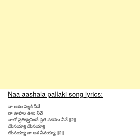
Naa aashala pallaki song lyrics:
నా ఆశల పల్లకి నీవే
నా ఊహల ఊట నీవే
నాలో ప్రతిధ్వనించే ప్రతి పదము నీవే ||2||
యేసయ్యా యేసయ్యా
యేసయ్యా నా ఆశ నీవయ్యా ||2||