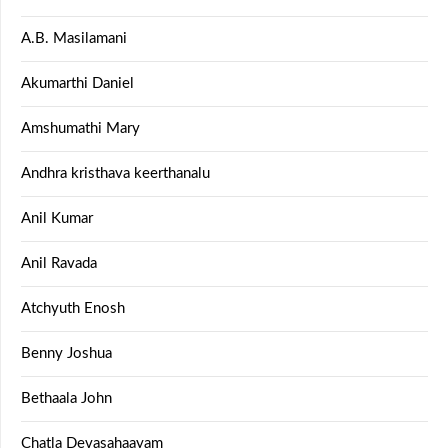
A.B. Masilamani
Akumarthi Daniel
Amshumathi Mary
Andhra kristhava keerthanalu
Anil Kumar
Anil Ravada
Atchyuth Enosh
Benny Joshua
Bethaala John
Chatla Devasahaayam