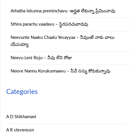
Arhatha lekunna preminchavu -అర్హత లేకున్నా ప్రేమించావు
Sthira parachu vaadavu – స్థిరపరచువాడవు
Neevunte Naaku Chaalu Yesayyaa – నీవుంటే నాకు చాలు
యేసయ్యా
Neevu Leni Roju – నీవు లేని రోజు
Neeve Nannu Korukunnaavu – నీవే నన్ను కోరుకున్నావు
Categories
A D Shikhamani
A R stevenson