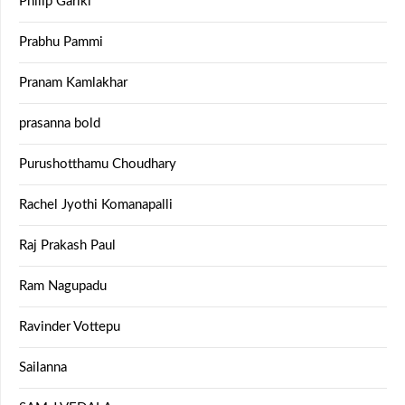
Philip Gariki
Prabhu Pammi
Pranam Kamlakhar
prasanna bold
Purushotthamu Choudhary
Rachel Jyothi Komanapalli
Raj Prakash Paul
Ram Nagupadu
Ravinder Vottepu
Sailanna