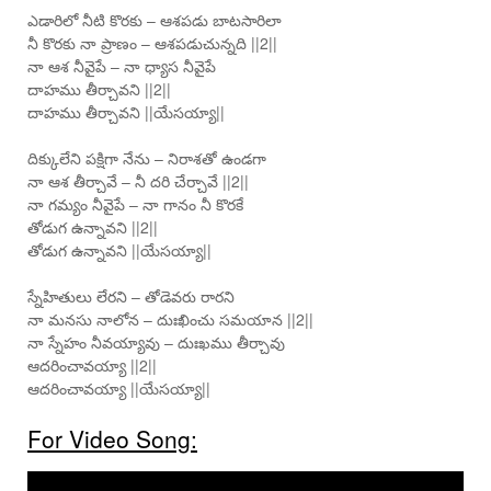
ఎడారిలో నీటి కొరకు – ఆశపడు బాటసారిలా
నీ కొరకు నా ప్రాణం – ఆశపడుచున్నది ||2||
నా ఆశ నీవైపే – నా ధ్యాస నీవైపే
దాహము తీర్చావని ||2||
దాహము తీర్చావని ||యేసయ్యా||
దిక్కులేని పక్షిగా నేను – నిరాశతో ఉండగా
నా ఆశ తీర్చావే – నీ దరి చేర్చావే ||2||
నా గమ్యం నీవైపే – నా గానం నీ కొరకే
తోడుగ ఉన్నావని ||2||
తోడుగ ఉన్నావని ||యేసయ్యా||
స్నేహితులు లేరని – తోడెవరు రారని
నా మనసు నాలోన – దుఃఖించు సమయాన ||2||
నా స్నేహం నీవయ్యావు – దుఃఖము తీర్చావు
ఆదరించావయ్యా ||2||
ఆదరించావయ్యా ||యేసయ్యా||
For Video Song: