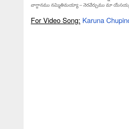
వాగ్దానము నమ్మితిమయ్యా – నెరవేర్చుము మా యేసయ్య 
For Video Song:
Karuna Chupin