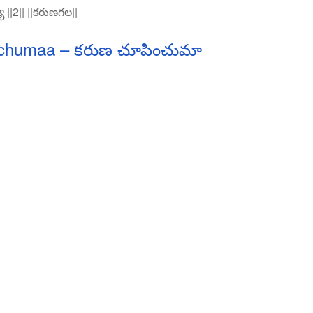
||2|| ||కరుణగల||
chumaa – కరుణ చూపించుమా