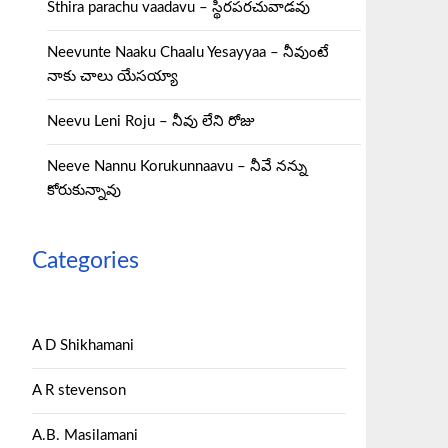
Sthira parachu vaadavu – స్థిరపరచువాడవు
Neevunte Naaku Chaalu Yesayyaa – నీవుంటే
నాకు చాలు యేసయ్యా
Neevu Leni Roju – నీవు లేని రోజు
Neeve Nannu Korukunnaavu – నీవే నన్ను
కోరుకున్నావు
Categories
A D Shikhamani
A R stevenson
A.B. Masilamani