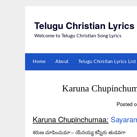
Skip
to
content
Telugu Christian Lyrics
Welcome to Telugu Christian Song Lyrics
Home
About
Telugu Chirstian Lyrics Li
Karuna Chupinchu
Posted o
Karuna Chupinchumaa:
Sayaram
కరుణ చూపించుమా – యేసయ్య కన్నీరు తుడవగా