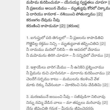
మహిమ కురిపించుమా – యేసయ్య స్వస్థతలు చూపగా ||
నీ ప్రజలము అయిన మేము – మృత్యువు కోరలో చిక్కామ
ఏ దారియు కానరాక – నశియించి పోతున్నాము ||2||
కరుణగల దేవుడు నీవు
కరుణించి కాపాడుమా ||2|| ||కరుణ||
1. ఐగుప్తులో పది తెగుల్లలో – నీ ప్రజలను కాపాడితివి
గొఱ్ఱెపిల్ల రక్తము నిచ్చి – మృత్యువాత తప్పించితివి ||2||
నీ నామము మదిలో నిలిపి – ఈ ఆపదలో వేడాము
నీ మహిమను తిరిగి చూడగా – నీ సన్నిధిలో చేరాము ||2|
2. ఇశ్రాయేలు వారిగ మేము – నీ ఉనికిని ప్రశ్నించాము
నీ ప్రేమను రుచి చూసిననూ – మారాను కురిపించాము ||2
చెలరేగే సర్పము కాటు – మములను కబళించే వేళ
మాకు దిక్కు నీవేనంటూ – మోకరించి నిను వేడితిమి ||2||
3. మరణమునే జయించి నీవు – సజీవుడిగా నిలిచావు
నిన్ను నమ్మి వేడిన చాలు – మా తప్పులు మరిచావు ||2||
నేను జీవించితి గనుక – మీరును జీవించెదరన్న