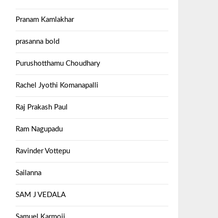
Pranam Kamlakhar
prasanna bold
Purushotthamu Choudhary
Rachel Jyothi Komanapalli
Raj Prakash Paul
Ram Nagupadu
Ravinder Vottepu
Sailanna
SAM J VEDALA
Samuel Karmoji