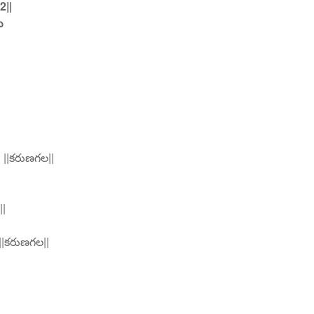
2||
ు
| ||కరుణగల||
||
 ||కరుణగల||