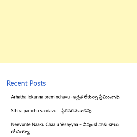
Recent Posts
Arhatha lekunna preminchavu -అర్హత లేకున్నా ప్రేమించావు
Sthira parachu vaadavu – స్థిరపరచువాడవు
Neevunte Naaku Chaalu Yesayyaa – నీవుంటే నాకు చాలు
యేసయ్యా