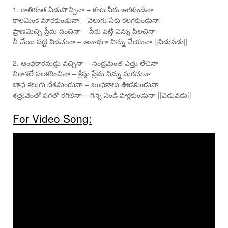
1. రాతిరంత ఏడుపొచ్చినా – కంట నీరు ఆగకుండినా
కాలమింక మారకుండునా – వెలుగు నీకు కలగకుండునా
ప్రాణమిచ్చి ప్రేమ పంచినా – పేరు పెట్టి నిన్ను పిలచినా
నీ చేయి పట్టి విడచునా – అనాథగా నిన్ను చేయునా ||విడువడు||
2. అంధకారమడ్డు వచ్చినా – సంద్రమెంత ఎత్తు లేచినా
నిరాశలే పలకరించినా – క్రీస్తు ప్రేమ నిన్ను మరచునా
బాధ కలుగు దేశమందునా – బంధకాలు ఊడకుండునా
శత్రువెంతో పగతో రగిలినా – గిన్నె నిండి పొర్లకుండునా ||విడువడు||
For Video Song: