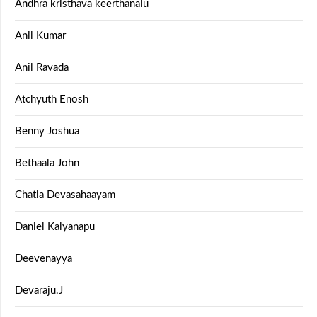
Andhra kristhava keerthanalu
Anil Kumar
Anil Ravada
Atchyuth Enosh
Benny Joshua
Bethaala John
Chatla Devasahaayam
Daniel Kalyanapu
Deevenayya
Devaraju.J