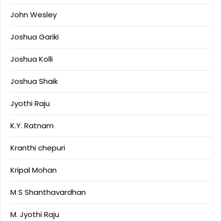
John Wesley
Joshua Gariki
Joshua Kolli
Joshua Shaik
Jyothi Raju
K.Y. Ratnam
Kranthi chepuri
Kripal Mohan
M S Shanthavardhan
M. Jyothi Raju