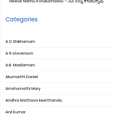
Neeve Nannu Korukunnaavu – నీవే నన్ను కోరుకున్నావు
Categories
A D Shikhamani
A R stevenson
A.B. Masilamani
Akumarthi Daniel
Amshumathi Mary
Andhra kristhava keerthanalu
Anil Kumar