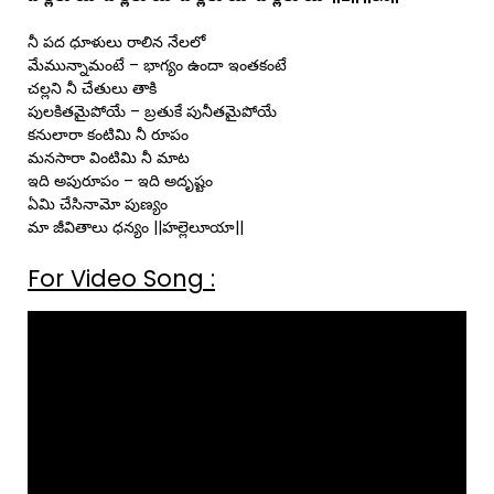
నీ పద ధూళులు రాలిన నేలలో
మేమున్నామంటే – భాగ్యం ఉందా ఇంతకంటే
చల్లని నీ చేతులు తాకి
పులకితమైపోయే – బ్రతుకే పునీతమైపోయే
కనులారా కంటిమి నీ రూపం
మనసారా వింటిమి నీ మాట
ఇది అపురూపం – ఇది అదృష్టం
ఏమి చేసినామో పుణ్యం
మా జీవితాలు ధన్యం ||హల్లెలూయా||
For Video Song :