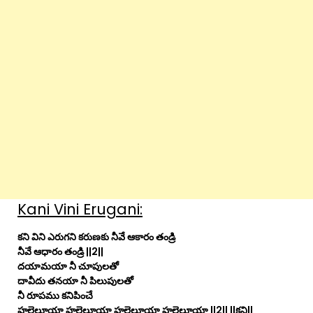
Kani Vini Erugani:
కని విని ఎరుగని కరుణకు నీవే ఆకారం తండ్రి
నీవే ఆధారం తండ్రి ||2||
దయామయా నీ చూపులతో
దావీదు తనయా నీ పిలుపులతో
నీ రూపము కనిపించే
హల్లెలూయా హల్లెలూయా హల్లెలూయా హల్లెలూయా ||2|| ||కని||