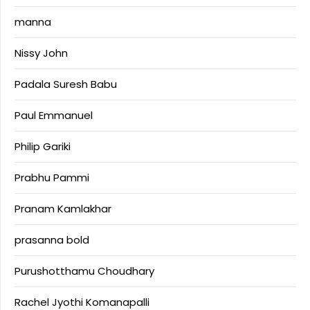
manna
Nissy John
Padala Suresh Babu
Paul Emmanuel
Philip Gariki
Prabhu Pammi
Pranam Kamlakhar
prasanna bold
Purushotthamu Choudhary
Rachel Jyothi Komanapalli