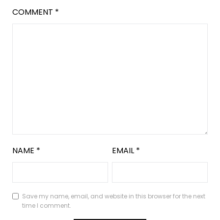
COMMENT
*
NAME
*
EMAIL
*
Save my name, email, and website in this browser for the next
time I comment.