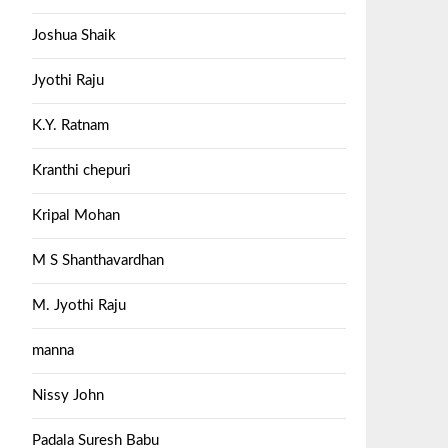
Joshua Shaik
Jyothi Raju
K.Y. Ratnam
Kranthi chepuri
Kripal Mohan
M S Shanthavardhan
M. Jyothi Raju
manna
Nissy John
Padala Suresh Babu