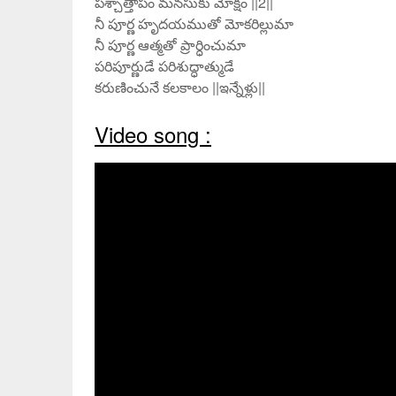
పశ్చాత్తాపం మనసుకు మోక్షం ||2||
నీ పూర్ణ హృదయముతో మోకరిల్లుమా
నీ పూర్ణ ఆత్మతో ప్రార్ధించుమా
పరిపూర్ణుడే పరిశుద్ధాత్ముడే
కరుణించునే కలకాలం ||ఇన్నేళ్లు||
Video song :