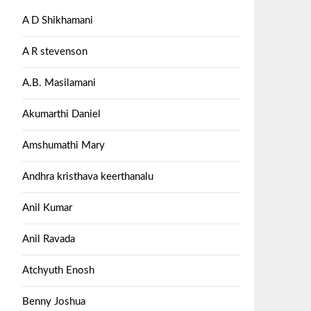
A D Shikhamani
A R stevenson
A.B. Masilamani
Akumarthi Daniel
Amshumathi Mary
Andhra kristhava keerthanalu
Anil Kumar
Anil Ravada
Atchyuth Enosh
Benny Joshua