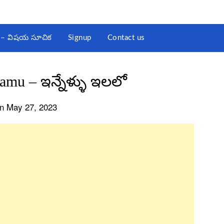
st – విషయ సూచిక
Signup
Contact us
namu – ఇన్నేళ్ళు ఇలలో
n May 27, 2023