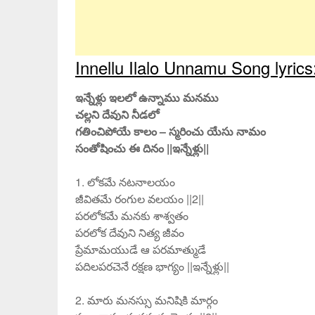
Innellu Ilalo Unnamu Song lyrics
ఇన్నేళ్లు ఇలలో ఉన్నాము మనము
చల్లని దేవుని నీడలో
గతించిపోయే కాలం – స్మరించు యేసు నామం
సంతోషించు ఈ దినం ||ఇన్నేళ్లు||
1. లోకమే నటనాలయం
జీవితమే రంగుల వలయం ||2||
పరలోకమే మనకు శాశ్వతం
పరలోక దేవుని నిత్య జీవం
ప్రేమామయుడే ఆ పరమాత్ముడే
పదిలపరచెనే రక్షణ భాగ్యం ||ఇన్నేళ్లు||
2. మారు మనస్సు మనిషికి మార్గం