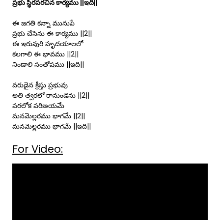
ప్రభు స్థిరపరచిన కార్యము ||ఇది||
ఈ జగతి కన్నా మునుపే
ప్రభు చేసెను ఈ కార్యము ||2||
ఈ ఇరువురి హృదయాలలో
కలగాలి ఈ భావము ||2||
నిండాలి సంతోషము ||ఇది||
వరుడైన క్రీస్తు ప్రభువు
అతి త్వరలో రానుండెను ||2||
పరలోక పరిణయమే
మనమెల్లరము భాగమే ||2||
మనమెల్లరము భాగమే ||ఇది||
For Video: