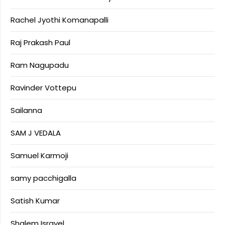
Rachel Jyothi Komanapalli
Raj Prakash Paul
Ram Nagupadu
Ravinder Vottepu
Sailanna
SAM J VEDALA
Samuel Karmoji
samy pacchigalla
Satish Kumar
Shalem Israyel