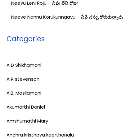
Neevu Leni Roju – నీవు లేని రోజు
Neeve Nannu Korukunnaavu – నీవే నన్ను కోరుకున్నావు
Categories
A D Shikhamani
A R stevenson
A.B. Masilamani
Akumarthi Daniel
Amshumathi Mary
Andhra kristhava keerthanalu