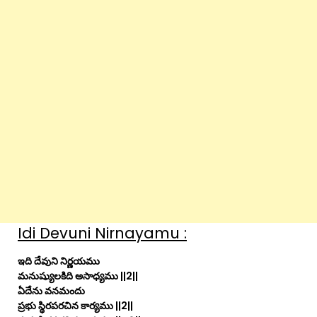
Idi Devuni Nirnayamu :
ఇది దేవుని నిర్ణయము
మనుష్యులకిది అసాధ్యము ||2||
ఏదేను వనమందు
ప్రభు స్థిరపరచిన కార్యము ||2||