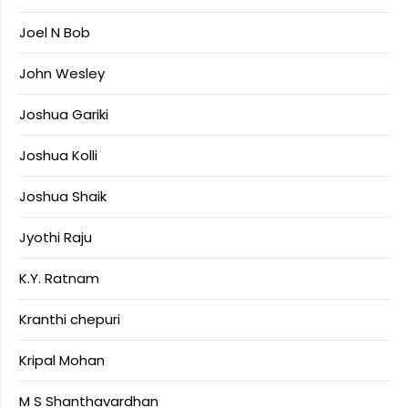
Joel N Bob
John Wesley
Joshua Gariki
Joshua Kolli
Joshua Shaik
Jyothi Raju
K.Y. Ratnam
Kranthi chepuri
Kripal Mohan
M S Shanthavardhan