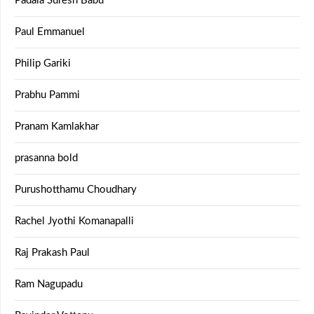
Padala Suresh Babu
Paul Emmanuel
Philip Gariki
Prabhu Pammi
Pranam Kamlakhar
prasanna bold
Purushotthamu Choudhary
Rachel Jyothi Komanapalli
Raj Prakash Paul
Ram Nagupadu