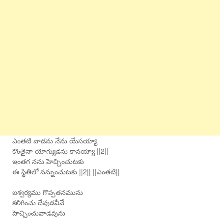
ఎంతటి వాడను నేను యేసయ్యా
కొంతైనా యోగ్యుడను కానయ్యా ||2||
ఇంతగ నను హెచ్చించుటకు
ఈ స్థితిలో నన్నుంచుటకు ||2|| ||ఎంతటి||
ఐశ్వర్యము గొప్పతనమును
కలిగించు దేవుడవీవే
హెచ్చించువాడవును