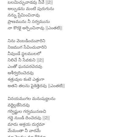
బలమిచ్చువాడవు నీవే ||2||
అల్పుడను మంటి పురుగును
నన్ను ప్రేమించినావు
ప్రాణమును నీ సర్వమును
నా కొరకై అర్పించినావు ||ఎంతటి||
నిను వెంబడించువారిని
నిజముగ సేవించువారిని
నీవుండే స్థలములలో
నిలిచే నీ సేవకుని ||2||
ఎంతో ఘనపరచెదవు
ఆశీర్వదించెదవు
శత్రువుల కంటె ఎత్తుగా
అతని తలను పైకెత్తెదవు ||ఎంతటి||
వినయముగల మనుష్యులను
వర్దిల్లజేసెదవు
గర్విష్టుల గర్వమునణచి
గద్దె నుండి దించెదవు ||2||
మాదు ఆశ్రయ దుర్గమా
మేమంతా నీ వారమే
మా శైలము మా కేడెమా