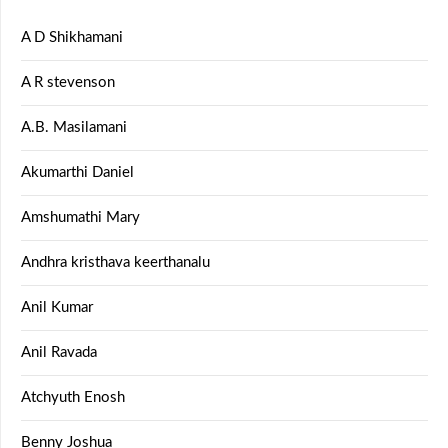
A D Shikhamani
A R stevenson
A.B. Masilamani
Akumarthi Daniel
Amshumathi Mary
Andhra kristhava keerthanalu
Anil Kumar
Anil Ravada
Atchyuth Enosh
Benny Joshua