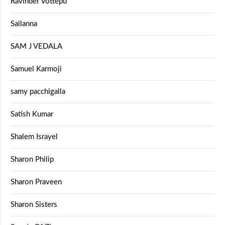
Ravinder Vottepu
Sailanna
SAM J VEDALA
Samuel Karmoji
samy pacchigalla
Satish Kumar
Shalem Israyel
Sharon Philip
Sharon Praveen
Sharon Sisters