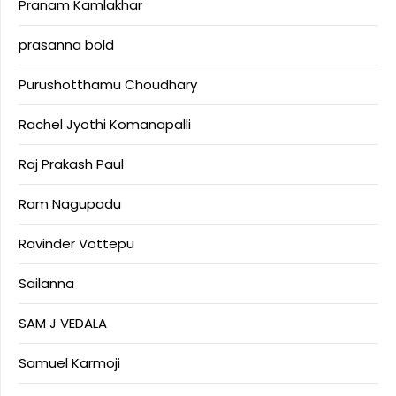
Pranam Kamlakhar
prasanna bold
Purushotthamu Choudhary
Rachel Jyothi Komanapalli
Raj Prakash Paul
Ram Nagupadu
Ravinder Vottepu
Sailanna
SAM J VEDALA
Samuel Karmoji