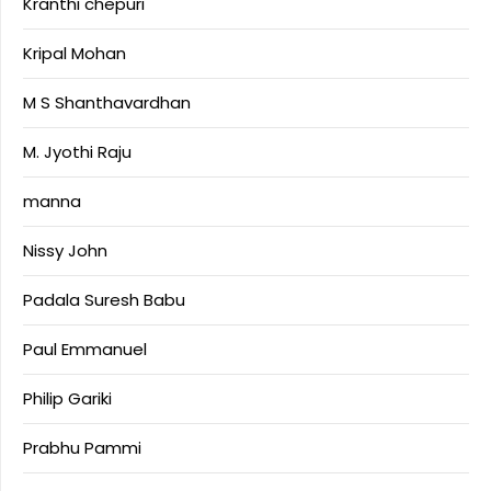
Kranthi chepuri
Kripal Mohan
M S Shanthavardhan
M. Jyothi Raju
manna
Nissy John
Padala Suresh Babu
Paul Emmanuel
Philip Gariki
Prabhu Pammi