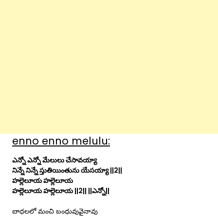
enno enno melulu:
ఎన్నో ఎన్నో మేలులు చేసావయ్యా
నిన్నే నిన్నే స్తుతియింతును యేసయ్యా ||2||
హల్లెలూయ హల్లెలూయ
హల్లెలూయ హల్లెలూయ ||2|| ||ఎన్నో||
బాధలలో మంచి బంధువువైనావు