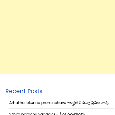
Recent Posts
Arhatha lekunna preminchavu -అర్హత లేకున్నా ప్రేమించావు
Sthira parachu vaadavu – స్థిరపరచువాడవు