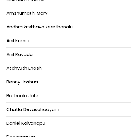
Amshumathi Mary
Andhra kristhava keerthanalu
Anil Kumar
Anil Ravada
Atchyuth Enosh
Benny Joshua
Bethaala John
Chatla Devasahaayam
Daniel Kalyanapu
Deevenayya