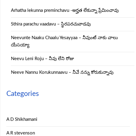
Arhatha lekunna preminchavu -అర్హత లేకున్నా ప్రేమించావు
Sthira parachu vaadavu – స్థిరపరచువాడవు
Neevunte Naaku Chaalu Yesayyaa – నీవుంటే నాకు చాలు
యేసయ్యా
Neevu Leni Roju – నీవు లేని రోజు
Neeve Nannu Korukunnaavu – నీవే నన్ను కోరుకున్నావు
Categories
A D Shikhamani
A R stevenson