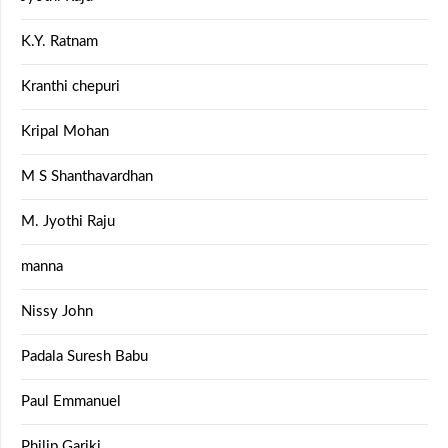
K.Y. Ratnam
Kranthi chepuri
Kripal Mohan
M S Shanthavardhan
M. Jyothi Raju
manna
Nissy John
Padala Suresh Babu
Paul Emmanuel
Philip Gariki