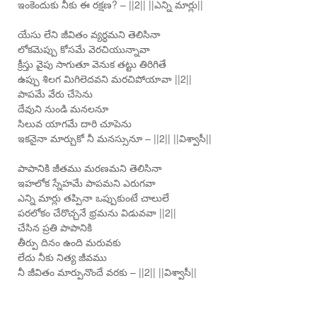
ఇంకెందుకు నీకు ఈ రక్షణ? – ||2|| ||ఎన్ని మార్లు||
యేసు లేని జీవితం వ్యర్ధమని తెలిసినా
లోకమెప్పు కోసమే వెరచియున్నావా
క్రీస్తు వైపు సాగుతూ వెనుక తట్టు తిరిగితే
ఉప్పు శిలగ మిగిలెదవని మరచిపోయావా ||2||
పాపమే వేరు చేసెను
దేవుని నుండి మనలనూ
సిలువ యాగమే దారి చూపెను
ఇకనైనా మార్చుకో నీ మనస్సునూ – ||2|| ||విశ్వాసీ||
పాపానికి జీతము మరణమని తెలిసినా
ఇహలోక స్నేహమే పాపమని ఎరుగవా
ఎన్ని మార్లు తప్పినా ఒప్పుకుంటే చాలులే
పరలోకం చేరొచ్చనే భ్రమను విడువవా ||2||
చేసిన ప్రతి పాపానికి
తీర్పు దినం ఉంది మరువకు
లేదు నీకు నిత్య జీవము
నీ జీవితం మార్పునొందే వరకు – ||2|| ||విశ్వాసీ||