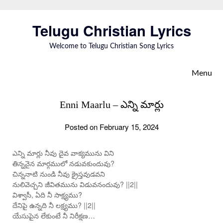
Skip
to
Telugu Christian Lyrics
content
Welcome to Telugu Christian Song Lyrics
Menu
Enni Maarlu – ఎన్ని మార్లు
Posted on February 15, 2024
ఎన్ని మార్లు నీవు దైవ వాక్యమును విని
తిన్ననైన మార్గములో నడువకుందువు?
చిన్ననాటి నుండి నీవు క్రైస్తవుడవని
నులివెచ్చని జీవితమును విడువనందువు? ||2||
విశ్వాసీ, ఏది నీ సాక్ష్యము?
దేనిపై ఉన్నది నీ లక్ష్యము? ||2||
యేసుపైన లేకుంటే నీ నిరీక్షణ…