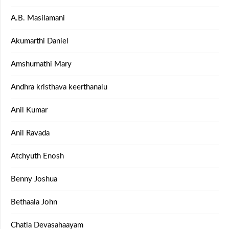
A.B. Masilamani
Akumarthi Daniel
Amshumathi Mary
Andhra kristhava keerthanalu
Anil Kumar
Anil Ravada
Atchyuth Enosh
Benny Joshua
Bethaala John
Chatla Devasahaayam