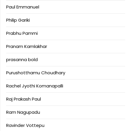
Paul Emmanuel
Philip Gariki
Prabhu Pammi
Pranam Kamlakhar
prasanna bold
Purushotthamu Choudhary
Rachel Jyothi Komanapalli
Raj Prakash Paul
Ram Nagupadu
Ravinder Vottepu