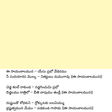
ఈ సాయంకాలమున – యేసు ప్రభో వేడెదము
నీ సుదయారస మొల్క – నిత్యంబు మముగావు ||ఈ సాయంకాలమున||
చెడ్డ కలల్ రాకుండ – నడ్డగించుమి ప్రభో
బిడ్డలము రాత్రిలో – భీతి బాపుము తండ్రీ ||ఈ సాయంకాలమున||
దుష్టుండౌ శోధకుని – ద్రోక్కుటకు బలమిమ్ము
భ్రష్టత్వమున మేము – పడకుండ గాపాడు ||ఈ సాయంకాలమున||