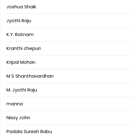
Joshua Shaik
Jyothi Raju
K.Y. Ratnam
Kranthi chepuri
Kripal Mohan
M S Shanthavardhan
M. Jyothi Raju
manna
Nissy John
Padala Suresh Babu