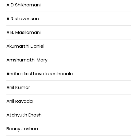
A D Shikhamani
A R stevenson
A.B. Masilamani
Akumarthi Daniel
Amshumathi Mary
Andhra kristhava keerthanalu
Anil Kumar
Anil Ravada
Atchyuth Enosh
Benny Joshua