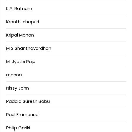
K.Y. Ratnam
Kranthi chepuri
Kripal Mohan
M S Shanthavardhan
M. Jyothi Raju
manna
Nissy John
Padala Suresh Babu
Paul Emmanuel
Philip Gariki