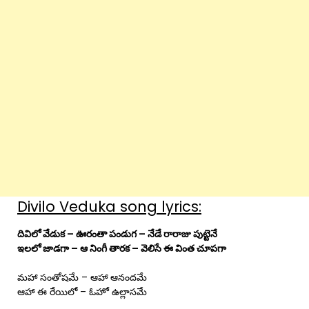
Divilo Veduka song lyrics:
దివిలో వేడుక – ఊరంతా పండుగ – నేడే రారాజు పుట్టెనే
ఇలలో జాడగా – ఆ నింగీ తారక – వెలిసే ఈ వింత చూపగా
మహా సంతోషమే – ఆహా ఆనందమే
ఆహా ఈ రేయిలో – ఓహో ఉల్లాసమే