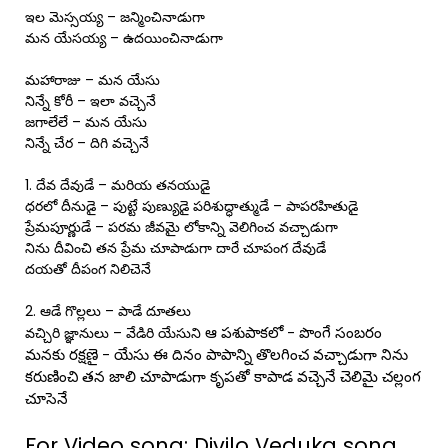
ఇల మెస్సయ్య – జన్మించినాడుగా
మన యేసయ్య – ఉదయించినాడుగా
మహారాజు – మన యేసు
నిన్నే కోరీ – ఇలా వచ్చెనే
జగాలేలే – మన యేసు
నిన్నే చేర – దిగి వచ్చెనే
1. దేవ దేవుడే – మరియ తనయుడై
ధరలో దీనుడై – పుట్టే పుణ్యుడై పరిశుద్ధాత్ముడే – పాపరహితుడై
ప్రేమపూర్ణుడే – పరమ జీవమై లోకాన్ని వెలిగించ వచ్చాడుగా
నిను దీవించి తన ప్రేమ చూపాడుగా దారే చూపంగ దేవుడే
దయతో దీపంగ నిలిచెనే
2. ఆడే గొల్లలు – పాడే దూతలు
ఆ పశుపాకలో - పొంగే సంబరం
వచ్చిరి జ్ఞానులు – వేడిరి యేసుని
మనకు రక్షణై - యేసు ఈ దినం పాపాన్ని తొలగించ వచ్చాడుగా నిను
కరుణించి తన జాలి చూపాడుగా కృపతో కాపాడ వచ్చెనే చెలిమై చల్లంగ
చూసెనే
For Video song: Divilo Veduka song