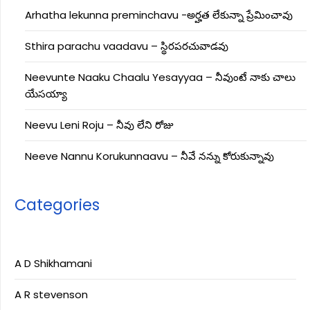
Arhatha lekunna preminchavu -అర్హత లేకున్నా ప్రేమించావు
Sthira parachu vaadavu – స్థిరపరచువాడవు
Neevunte Naaku Chaalu Yesayyaa – నీవుంటే నాకు చాలు
యేసయ్యా
Neevu Leni Roju – నీవు లేని రోజు
Neeve Nannu Korukunnaavu – నీవే నన్ను కోరుకున్నావు
Categories
A D Shikhamani
A R stevenson