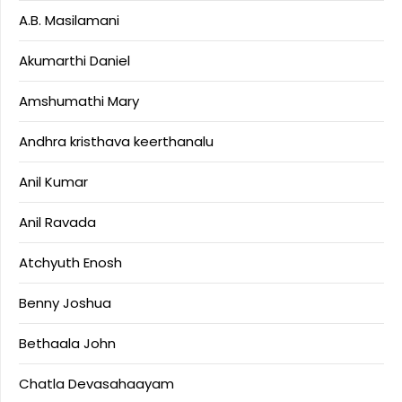
A.B. Masilamani
Akumarthi Daniel
Amshumathi Mary
Andhra kristhava keerthanalu
Anil Kumar
Anil Ravada
Atchyuth Enosh
Benny Joshua
Bethaala John
Chatla Devasahaayam