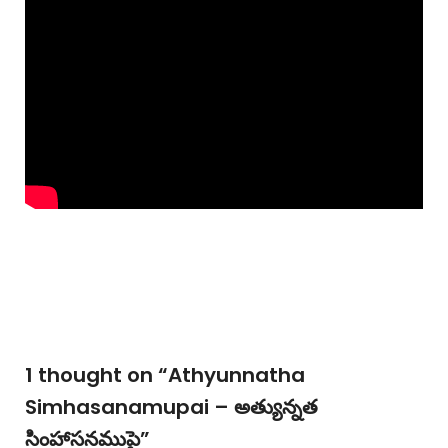
1 thought on “
Athyunnatha
Simhasanamupai – అత్యున్నత
సింహాసనముపై
”