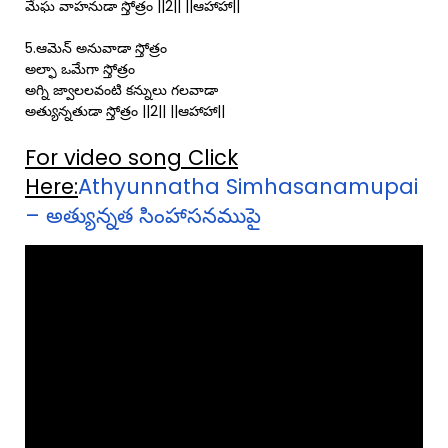
మేఘ వాహనుడా స్తోత్రం ||2|| ||ఆహాహా||
5.ఆమెన్ అనువాడా స్తోత్రం
అల్ఫా ఒమేగా స్తోత్రం
అగ్ని జ్వాలలవంటి కన్నులు గలవాడా
అత్యున్నతుడా స్తోత్రం ||2|| ||ఆహాహా||
For video song Click
Here:
Athyunnatha Simhasanamupai
– అత్యున్నత సింహాసనముపై