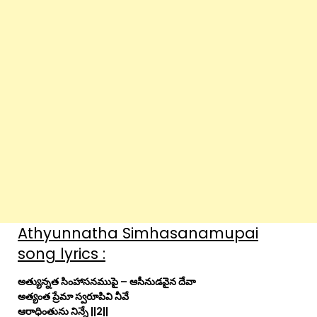
Athyunnatha Simhasanamupai
song lyrics :
అత్యున్నత సింహాసనముపై – ఆసీనుడవైన దేవా
అత్యంత ప్రేమా స్వరూపివి నీవే
ఆరాధింతును నిన్నే ||2||