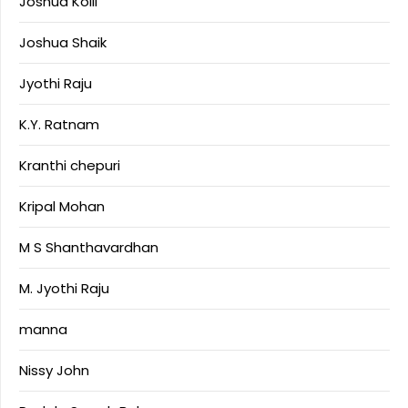
Joshua Kolli
Joshua Shaik
Jyothi Raju
K.Y. Ratnam
Kranthi chepuri
Kripal Mohan
M S Shanthavardhan
M. Jyothi Raju
manna
Nissy John