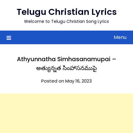
to
Telugu Christian Lyrics
content
Welcome to Telugu Christian Song Lyrics
Menu
Athyunnatha Simhasanamupai –
అత్యున్నత సింహాసనముపై
Posted on May 16, 2023