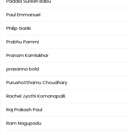
Padala Suresh Babu
Paul Emmanuel
Philip Gariki
Prabhu Pammi
Pranam Kamlakhar
prasanna bold
Purushotthamu Choudhary
Rachel Jyothi Komanapalli
Raj Prakash Paul
Ram Nagupadu