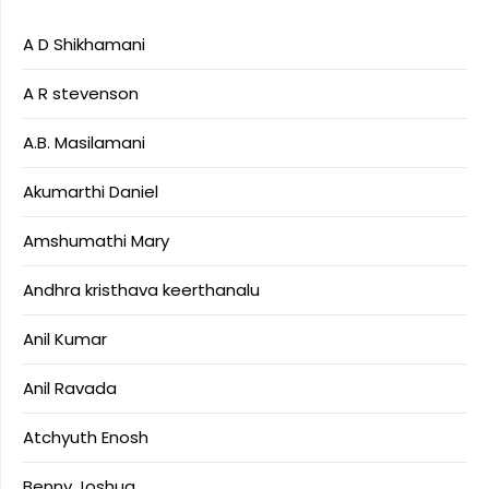
A D Shikhamani
A R stevenson
A.B. Masilamani
Akumarthi Daniel
Amshumathi Mary
Andhra kristhava keerthanalu
Anil Kumar
Anil Ravada
Atchyuth Enosh
Benny Joshua